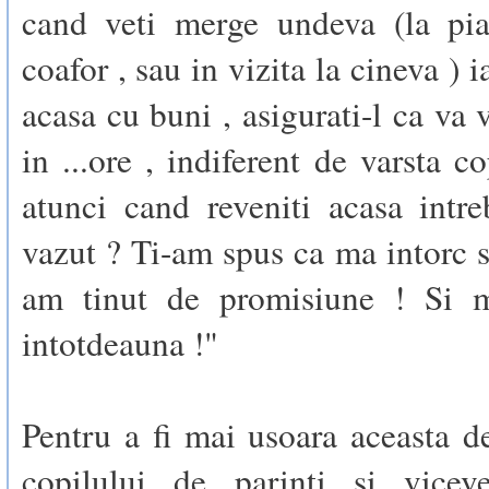
cand veti merge undeva (la pia
coafor , sau in vizita la cineva ) 
acasa cu buni , asigurati-l ca va 
in ...ore , indiferent de varsta co
atunci cand reveniti acasa intre
vazut ? Ti-am spus ca ma intorc s
am tinut de promisiune ! Si m
intotdeauna !"
Pentru a fi mai usoara aceasta 
copilului de parinti si vicev