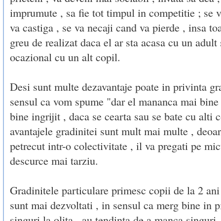
imprumute , sa fie tot timpul in competitie ; se
va castiga , se va necaji cand va pierde , insa toa
greu de realizat daca el ar sta acasa cu un adult 
ocazional cu un alt copil.
Desi sunt multe dezavantaje poate in privinta gra
sensul ca vom spume "dar el mananca mai bine 
bine ingrijit , daca se cearta sau se bate cu alti c
avantajele gradinitei sunt mult mai multe , deoa
petrecut intr-o colectivitate , il va pregati pe mic
descurce mai tarziu.
Gradinitele particulare primesc copii de la 2 ani
sunt mai dezvoltati , in sensul ca merg bine in p
singuri la olita , au tendinta de a manca singuri ,