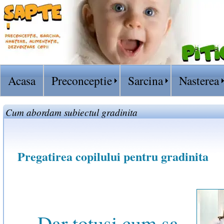
Acasa
Preconceptie
Sarcina
Nasterea
Cum abordam subiectul gradinita
Pregatirea copilului pentru gradinita
Dar totusi cum sa