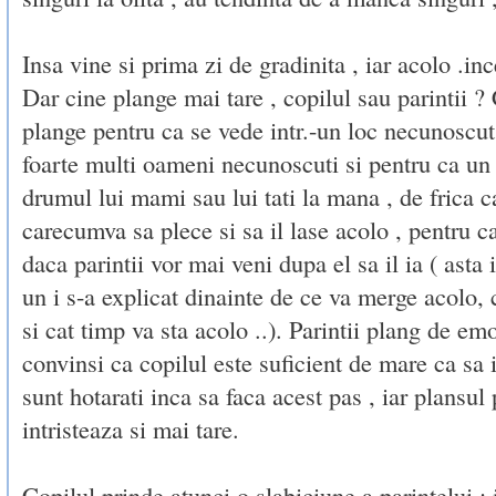
Insa vine si prima zi de gradinita , iar acolo .in
Dar cine plange mai tare , copilul sau parintii ?
plange pentru ca se vede intr.-un loc necunoscut
foarte multi oameni necunoscuti si pentru ca un 
drumul lui mami sau lui tati la mana , de frica c
carecumva sa plece si sa il lase acolo , pentru ca
daca parintii vor mai veni dupa el sa il ia ( asta 
un i s-a explicat dinainte de ce va merge acolo, 
si cat timp va sta acolo ..). Parintii plang de emo
convinsi ca copilul este suficient de mare ca sa i
sunt hotarati inca sa faca acest pas , iar plansul 
intristeaza si mai tare.
Copilul prinde atunci o slabiciune a parintelui :