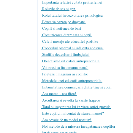
Importanta relatiei cu tata pentru femei
Rolurile de sex si gen
Rolul tatalui in dezvoltarea psihologica
Educatia bazata pe dragoste
Copiii si notiunea de bani
Comunicarea dintre tata si copil
Cele 5 mesaje ale educatiei pozitive
Concediul paternal si influenta acestuia
Stadiile dezvoltarii limbajului
Obiectivele educatiei antreprenoriale
Voi reusi sa fiu o mama buna?
Prietenii imaginari ai copiilor
Metodele unei educatii antreprenoriale
Imbunatatirea comunicarii dintre tine si copil
Asa mama... asa fiica!
Ascultarea si revolta la varste fragede
Tatal si importanta lui in viata sotiei gravide
Este copilul influentat de starea mamei?
Am nevoie de un model pozitiv!
Noi metode de a micsora incapatanarea copiilor
Inteligenta emotionala