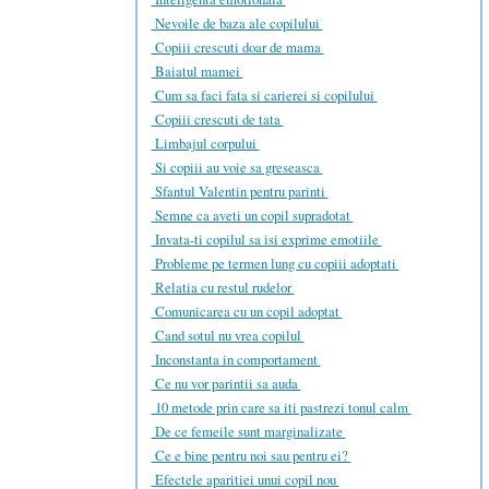
Nevoile de baza ale copilului
Copiii crescuti doar de mama
Baiatul mamei
Cum sa faci fata si carierei si copilului
Copiii crescuti de tata
Limbajul corpului
Si copiii au voie sa greseasca
Sfantul Valentin pentru parinti
Semne ca aveti un copil supradotat
Invata-ti copilul sa isi exprime emotiile
Probleme pe termen lung cu copiii adoptati
Relatia cu restul rudelor
Comunicarea cu un copil adoptat
Cand sotul nu vrea copilul
Inconstanta in comportament
Ce nu vor parintii sa auda
10 metode prin care sa iti pastrezi tonul calm
De ce femeile sunt marginalizate
Ce e bine pentru noi sau pentru ei?
Efectele aparitiei unui copil nou