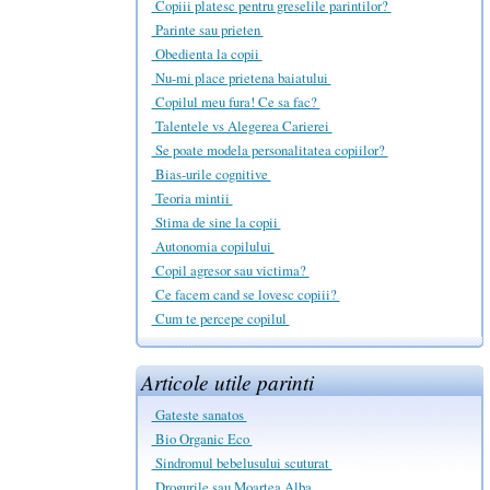
Copiii platesc pentru greselile parintilor?
Parinte sau prieten
Obedienta la copii
Nu-mi place prietena baiatului
Copilul meu fura! Ce sa fac?
Talentele vs Alegerea Carierei
Se poate modela personalitatea copiilor?
Bias-urile cognitive
Teoria mintii
Stima de sine la copii
Autonomia copilului
Copil agresor sau victima?
Ce facem cand se lovesc copiii?
Cum te percepe copilul
Articole utile parinti
Gateste sanatos
Bio Organic Eco
Sindromul bebelusului scuturat
Drogurile sau Moartea Alba