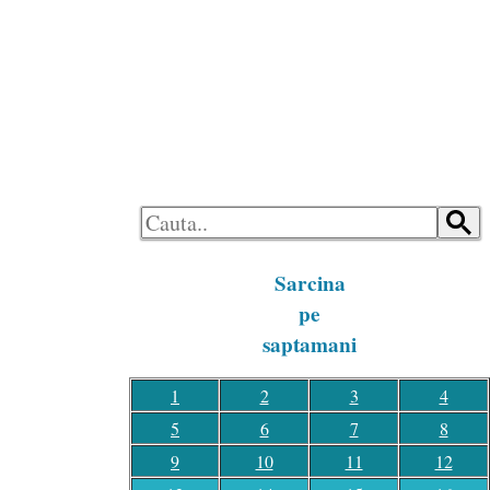
LOGON
HOME
Sarcina
pe
saptamani
1
2
3
4
5
6
7
8
9
10
11
12