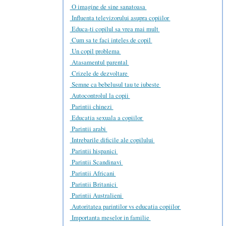
O imagine de sine sanatoasa
Influenta televizorului asupra copiilor
Educa-ti copilul sa vrea mai mult
Cum sa te faci inteles de copil
Un copil problema
Atasamentul parental
Crizele de dezvoltare
Semne ca bebelusul tau te iubeste
Autocontrolul la copii
Parintii chinezi
Educatia sexuala a copiilor
Parintii arabi
Intrebarile dificile ale copilului
Parintii hispanici
Parintii Scandinavi
Parintii Africani
Parintii Britanici
Parintii Australieni
Autoritatea parintilor vs educatia copiilor
Importanta meselor in familie