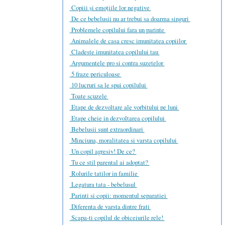
Copiii și emoțiile lor negative
De ce bebelusii nu ar trebui sa doarma singuri
Problemele copilului fara un parinte
Animalele de casa cresc imunitatea copiilor
Cladeste imunitatea copilului tau
Argumentele pro si contra suzetelor
5 fraze periculoase
10 lucruri sa le spui copilului
Toate scuzele
Etape de dezvoltare ale vorbitului pe luni
Etape cheie in dezvoltarea copilului
Bebelusii sunt extraordinari
Minciuna, moralitatea si varsta copilului
Un copil agresiv! De ce?
Tu ce stil parental ai adoptat?
Rolurile tatilor in familie
Legatura tata - bebelusul
Parinti si copii: momentul separatiei
Diferenta de varsta dintre frati
Scapa-ti copilul de obiceiurile rele!