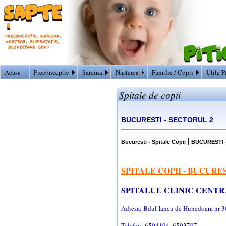
Acasa
Preconceptie
Sarcina
Nasterea
Familie / Copii
Utile P
Spitale de copii
BUCURESTI - SECTORUL 2
|
Bucuresti - Spitale Copii
BUCURESTI 
SPITALE COPII - BUCURES
SPITALUL CLINIC CENTR
Adresa: Bdul Iancu de Hunedoara nr 3
Telefon:
6504194, 6593797