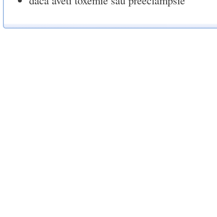
daca aveti toxemie sau preeclampsie