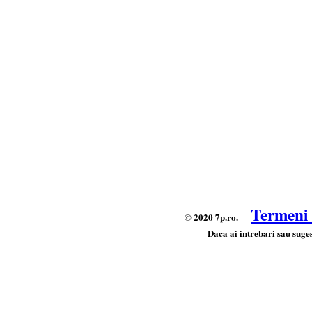
Termeni s
© 2020 7p.ro.
Daca ai intrebari sau suges