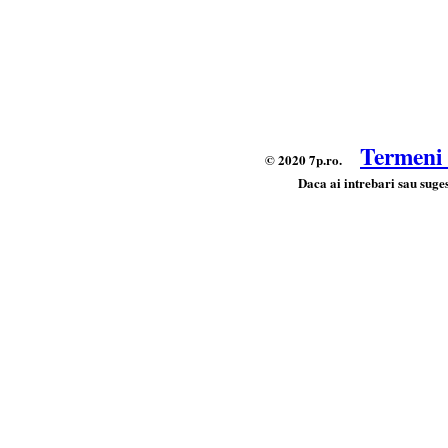
Termeni s
© 2020 7p.ro.
Daca ai intrebari sau suges