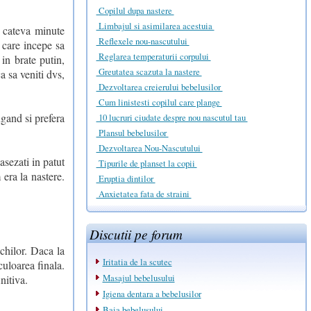
Copilul dupa nastere
Limbajul si asimilarea acestuia
i cateva minute
Reflexele nou-nascutului
n care incepe sa
Reglarea temperaturii corpului
 in brate putin,
Greutatea scazuta la nastere
a sa veniti dvs,
Dezvoltarea creierului bebelusilor
Cum linistesti copilul care plange
ngand si prefera
10 lucruri ciudate despre nou nascutul tau
Plansul bebelusilor
Dezvoltarea Nou-Nascutului
asezati in patut
Tipurile de planset la copii
 era la nastere.
Eruptia dintilor
Anxietatea fata de straini
Discutii pe forum
ochilor. Daca la
Iritatia de la scutec
uloarea finala.
Masajul bebelusului
nitiva.
Igiena dentara a bebelusilor
Baia bebelusului