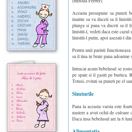
(metoda Ferber).
Aceasta presupune sa puneti be
inainte sa va duceti sa il linist
planga si pana va duceti sa il li
linistiti-l, vedeti daca este cazu
linistiti-l putin, apoi asezati-l di
Pentru unii parinti functioneaza 
sa il tina in brate pana adoarme sa
Intrucat acum bebelusul se rostogo
pe spate si il gasiti pe burtica.
Totusi, evitati sa puneti pe el sau
Simturile
Pana la aceasta varsta este foart
nastere a avut ochii de culoare 
Daca insa bebelusul are la 6 luni 
Alimentatia