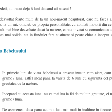
deti, au trecut deja 6 luni de cand ati nascut !
dezvoltat foarte mult, de la un nou-nascut neajutorat, care nu facea a
 la un mic omulet, cu propria personalitate, cu abilitati motorii din ce
ult mai bine dezvoltate decat la nastere, care a invatat sa comunice cu ce
nte mai solide, sta in fundulet fara sustinere si poate chiar a inceput
a Bebelusului
In primele luni de viata bebelusul a crescut intr-un ritm alert, c
grame / luna, astfel incat pana la varsta de 6 luni cu siguranta cel p
greutatea de la nastere.
Incepand cu aceasta luna, nu va mai lua la fel de mult in greutate, ci
grame / luna.
De asemenea, daca pana acum a luat mai mult in inaltime in fiecare