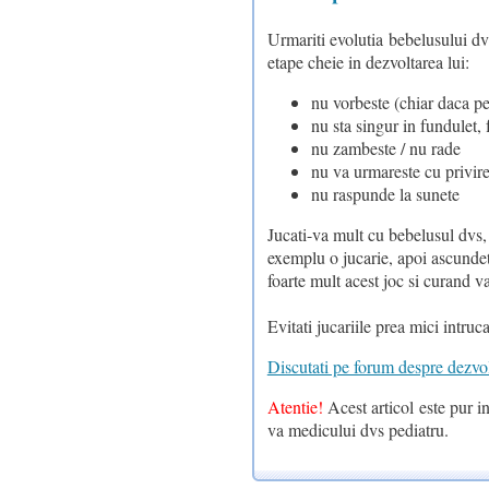
Urmariti evolutia bebelusului dv
etape cheie in dezvoltarea lui:
nu vorbeste (chiar daca pe
nu sta singur in fundulet, f
nu zambeste / nu rade
nu va urmareste cu privir
nu raspunde la sunete
Jucati-va mult cu bebelusul dvs, 
exemplu o jucarie, apoi ascundeti 
foarte mult acest joc si curand v
Evitati jucariile prea mici intruc
Discutati pe forum despre dezvolt
Atentie!
Acest articol este pur in
va medicului dvs pediatru.