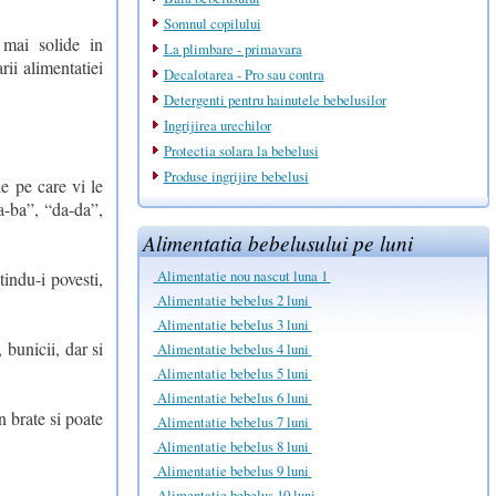
Somnul copilului
 mai solide in
La plimbare - primavara
rii alimentatiei
Decalotarea - Pro sau contra
Detergenti pentru hainutele bebelusilor
Ingrijirea urechilor
Protectia solara la bebelusi
Produse ingrijire bebelusi
e pe care vi le
a-ba”, “da-da”,
Alimentatia bebelusului pe luni
Alimentatie nou nascut luna 1
tindu-i povesti,
Alimentatie bebelus 2 luni
Alimentatie bebelus 3 luni
 bunicii, dar si
Alimentatie bebelus 4 luni
Alimentatie bebelus 5 luni
Alimentatie bebelus 6 luni
n brate si poate
Alimentatie bebelus 7 luni
Alimentatie bebelus 8 luni
Alimentatie bebelus 9 luni
Alimentatie bebelus 10 luni