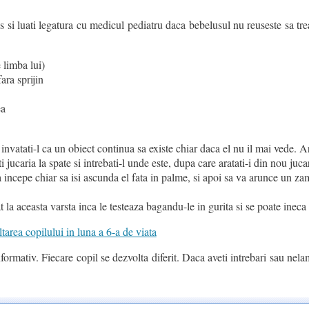
s si luati legatura cu medicul pediatru daca bebelusul nu reuseste sa tr
 limba lui)
ara sprijin
ea
invatati-l ca un obiect continua sa existe chiar daca el nu il mai vede. Ar
jucaria la spate si intrebati-l unde este, dupa care aratati-i din nou juca
a incepe chiar sa isi ascunda el fata in palme, si apoi sa va arunce un zam
at la aceasta varsta inca le testeaza bagandu-le in gurita si se poate ineca 
area copilului in luna a 6-a de viata
formativ. Fiecare copil se dezvolta diferit. Daca aveti intrebari sau nelam