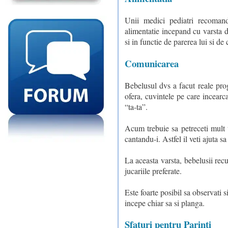
Unii medici pediatri recomanda
alimentatie incepand cu varsta d
si in functie de parerea lui si de
Comunicarea
Bebelusul dvs a facut reale pro
ofera, cuvintele pe care incear
“ta-ta”.
Acum trebuie sa petreceti mult t
cantandu-i. Astfel il veti ajuta 
La aceasta varsta, bebelusii recu
jucariile preferate.
Este foarte posibil sa observati s
incepe chiar sa si planga.
Sfaturi pentru Parinti