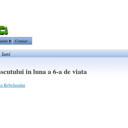
arinti
Contact
 luni
cutului in luna a 6-a de viata
ea Bebelusului