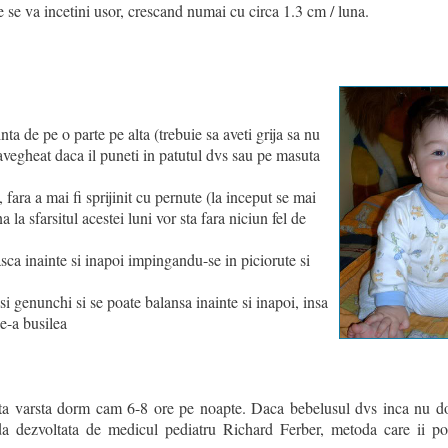
e se va incetini usor, crescand numai cu circa 1.3 cm / luna.
nta de pe o parte pe alta (trebuie sa aveti grija sa nu
ravegheat daca il puneti in patutul dvs sau pe masuta
, fara a mai fi sprijinit cu pernute (la inceput se mai
 la sfarsitul acestei luni vor sta fara niciun fel de
asca inainte si inapoi impingandu-se in piciorute si
si genunchi si se poate balansa inainte si inapoi, insa
e-a busilea
asta varsta dorm cam 6-8 ore pe noapte. Daca bebelusul dvs inca nu 
oda dezvoltata de medicul pediatru Richard Ferber, metoda care ii p