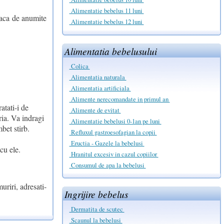
Alimentatie bebelus 11 luni
eaca de anumite
Alimentatie bebelus 12 luni
Alimentatia bebelusului
Colica
Alimentatia naturala
Alimentatia artificiala
Alimente nerecomandate in primul an
atati-i de
Alimente de evitat
ria. Va indragi
Alimentatie bebelusi 0-1an pe luni
bet stirb.
Refluxul gastroesofagian la copii
Eructia - Gazele la bebelusi
cu ele.
Hranitul excesiv in cazul copiilor
Consumul de apa la bebelusi
uriri, adresati-
Ingrijire bebelus
Dermatita de scutec
Scaunul la bebelusi