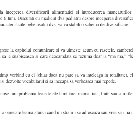
 inceperea diversificarii alimentatiei si introducerea mancarurilor
e 6 luni. Discutati cu medicul dvs pediatru despre inceperea diversifica
 caracteristicile bebelusului dvs, va va stabili o schema de diversificare.
grese la capitolul comunicare si va uimeste acum cu rasetele, zambetel
ca sa le silabiseasca si care deocamdata se rezuma doar la “ma-ma,” “b
imp vorbind cu el (chiar daca nu pare sa va inteleaga in totalitate), ci
sa isi dezvolte vocabularul si sa inceapa sa vorbeasca mai repede.
nosc fara problema toate fetele familiare, mama, tata, fratii sau surorile,
i o oarecare teama atunci cand un strain i se adreseaza sau vrea sa il ia i