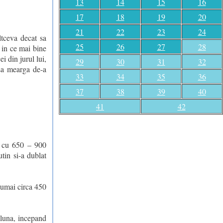
13
14
15
16
17
18
19
20
21
22
23
24
ltceva decat sa
25
26
27
28
 in ce mai bine
i din jurul lui,
29
30
31
32
 sa mearga de-a
33
34
35
36
37
38
39
40
41
42
am cu 650 – 900
utin si-a dublat
 numai circa 450
 luna, incepand