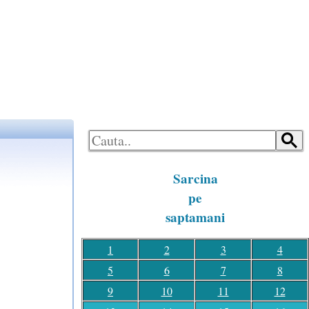
LOGON
HOME
Sarcina
pe
saptamani
1
2
3
4
5
6
7
8
9
10
11
12