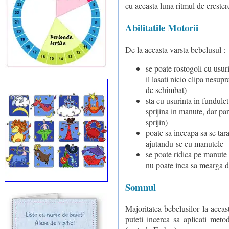
cu aceasta luna ritmul de crester
Abilitatile Motorii
De la aceasta varsta bebelusul :
se poate rostogoli cu usuri
il lasati nicio clipa nesup
de schimbat)
sta cu usurinta in fundulet
sprijina in manute, dar pana
sprijin)
poate sa inceapa sa se tar
ajutandu-se cu manutele
se poate ridica pe manute 
nu poate inca sa mearga d
Somnul
Majoritatea bebelusilor la ace
puteti incerca sa aplicati met