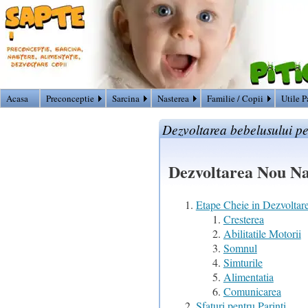
Acasa
Preconceptie
Sarcina
Nasterea
Familie / Copii
Utile P
Dezvoltarea bebelusului pe
Dezvoltarea Nou Nas
Etape Cheie in Dezvoltar
Cresterea
Abilitatile Motorii
Somnul
Simturile
Alimentatia
Comunicarea
Sfaturi pentru Parinti