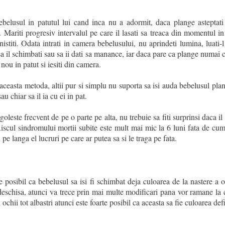
belusul in patutul lui cand inca nu a adormit, daca plange asteptat
iti. Mariti progresiv intervalul pe care il lasati sa treaca din momentul i
nistiti. Odata intrati in camera bebelusului, nu aprindeti lumina, luati-l
l sa il schimbati sau sa ii dati sa manance, iar daca pare ca plange numai c
n nou in patut si iesiti din camera.
aceasta metoda, altii pur si simplu nu suporta sa isi auda bebelusul pla
u chiar sa il ia cu ei in pat.
leste frecvent de pe o parte pe alta, nu trebuie sa fiti surprinsi daca il 
 Riscul sindromului mortii subite este mult mai mic la 6 luni fata de cum
 pe langa el lucruri pe care ar putea sa si le traga pe fata.
e posibil ca bebelusul sa isi fi schimbat deja culoarea de la nastere a 
deschisa, atunci va trece prin mai multe modificari pana vor ramane la c
ochii tot albastri atunci este foarte posibil ca aceasta sa fie culoarea defi