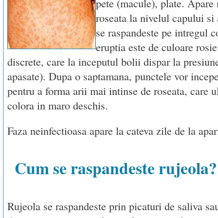
pete (macule), plate. Apare 
roseata la nivelul capului si 
se raspandeste pe intregul co
eruptia este de culoare rosi
discrete, care la inceputul bolii dispar la presiun
apasate). Dupa o saptamana, punctele vor incep
pentru a forma arii mai intinse de roseata, care ul
colora in maro deschis.
Faza neinfectioasa apare la cateva zile de la apari
Cum se raspandeste rujeola?
Rujeola se raspandeste prin picaturi de saliva sa