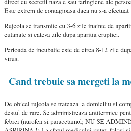
direct cu secretii nazale sau faringiene ale persoa
Este extrem de contagioasa daca nu s-a efectuat 
Rujeola se transmite cu 3-6 zile inainte de aparit
cutanate si cateva zile dupa aparitia eruptiei.
Perioada de incubatie este de circa 8-12 zile du
virus.
Cand trebuie sa mergeti la m
De obicei rujeola se trateaza la domiciliu si comp
destul de rare. Se administreaza antitermice pen
febrei (nurofen si paracetamol; NU SE ADM
ASPIRINA !) La sfatul medicului puteti folosi si