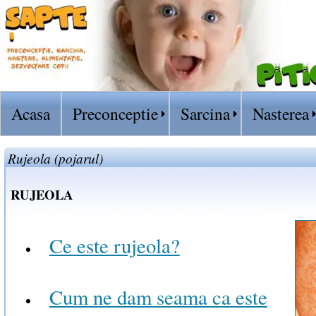
Acasa
Preconceptie
Sarcina
Nasterea
Rujeola (pojarul)
RUJEOLA
Ce este rujeola?
Cum ne dam seama ca este