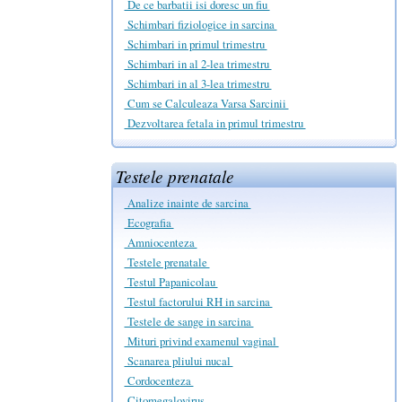
De ce barbatii isi doresc un fiu
Schimbari fiziologice in sarcina
Schimbari in primul trimestru
Schimbari in al 2-lea trimestru
Schimbari in al 3-lea trimestru
Cum se Calculeaza Varsa Sarcinii
Dezvoltarea fetala in primul trimestru
Testele prenatale
Analize inainte de sarcina
Ecografia
Amniocenteza
Testele prenatale
Testul Papanicolau
Testul factorului RH in sarcina
Testele de sange in sarcina
Mituri privind examenul vaginal
Scanarea pliului nucal
Cordocenteza
Citomegalovirus