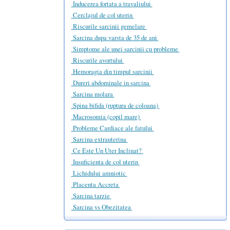
Inducerea fortata a travaliului
Cerclajul de col uterin
Riscurile sarcinii gemelare
Sarcina dupa varsta de 35 de ani
Simptome ale unei sarcinii cu probleme
Riscurile avortului
Hemoragia din timpul sarcinii
Dureri abdominale in sarcina
Sarcina molara
Spina bifida (ruptura de coloana)
Macrosomia (copil mare)
Probleme Cardiace ale fatului
Sarcina extrauterina
Ce Este Un Uter Inclinat?
Insuficienta de col uterin
Lichidului amniotic
Placenta Accreta
Sarcina tarzie
Sarcina vs Obezitatea