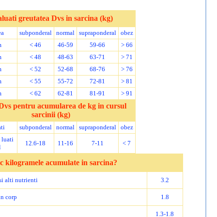
luati greutatea Dvs in sarcina (kg)
ea
subponderal
normal
supraponderal
obez
m
< 46
46-59
59-66
> 66
m
< 48
48-63
63-71
> 71
m
< 52
52-68
68-76
> 76
m
< 55
55-72
72-81
> 81
m
< 62
62-81
81-91
> 91
Dvs pentru acumularea de kg in cursul
sarcinii (kg)
ti
subponderal
normal
supraponderal
obez
 luati
12.6-18
11-16
7-11
< 7
l
c kilogramele acumulate in sarcina?
i alti nutrienti
3.2
in corp
1.8
1.3-1.8