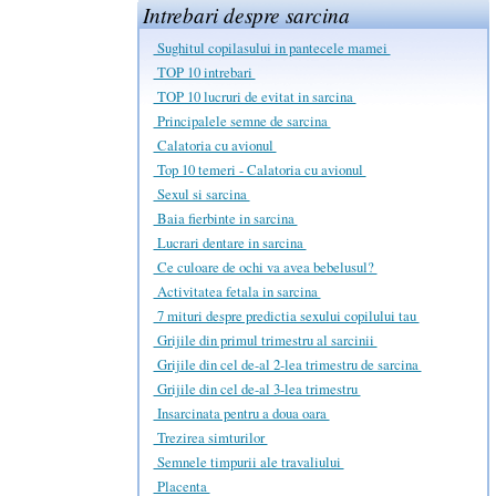
Intrebari despre sarcina
Sughitul copilasului in pantecele mamei
TOP 10 intrebari
TOP 10 lucruri de evitat in sarcina
Principalele semne de sarcina
Calatoria cu avionul
Top 10 temeri - Calatoria cu avionul
Sexul si sarcina
Baia fierbinte in sarcina
Lucrari dentare in sarcina
Ce culoare de ochi va avea bebelusul?
Activitatea fetala in sarcina
7 mituri despre predictia sexului copilului tau
Grijile din primul trimestru al sarcinii
Grijile din cel de-al 2-lea trimestru de sarcina
Grijile din cel de-al 3-lea trimestru
Insarcinata pentru a doua oara
Trezirea simturilor
Semnele timpurii ale travaliului
Placenta