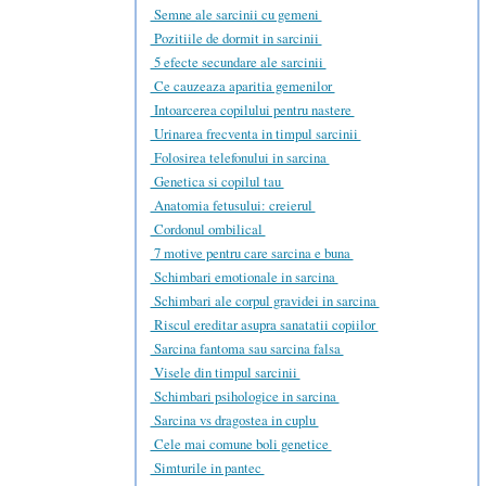
Semne ale sarcinii cu gemeni
Pozitiile de dormit in sarcinii
5 efecte secundare ale sarcinii
Ce cauzeaza aparitia gemenilor
Intoarcerea copilului pentru nastere
Urinarea frecventa in timpul sarcinii
Folosirea telefonului in sarcina
Genetica si copilul tau
Anatomia fetusului: creierul
Cordonul ombilical
7 motive pentru care sarcina e buna
Schimbari emotionale in sarcina
Schimbari ale corpul gravidei in sarcina
Riscul ereditar asupra sanatatii copiilor
Sarcina fantoma sau sarcina falsa
Visele din timpul sarcinii
Schimbari psihologice in sarcina
Sarcina vs dragostea in cuplu
Cele mai comune boli genetice
Simturile in pantec