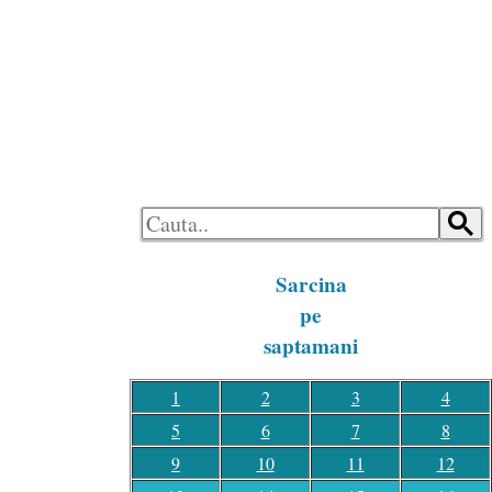
LOGON
HOME
Sarcina
pe
saptamani
1
2
3
4
5
6
7
8
9
10
11
12