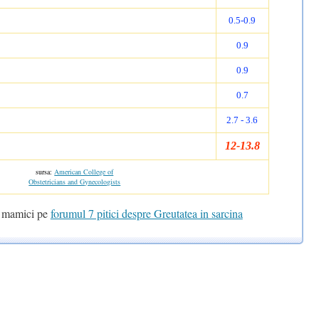
0.5-0.9
0.9
0.9
0.7
2.7 - 3.6
12-13.8
sursa:
American College of
Obstetricians and Gynecologists
te mamici pe
forumul 7 pitici despre Greutatea in sarcina