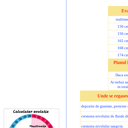
Eva
inaltim
150 c
156 c
162 c
168 c
174 c
Planul 
Daca era
Ar trebui sa
in tota
Unde se regases
depozite de grasime, proteine s
cresterea nivelului de fluide d
cresterea nivelului sangvin