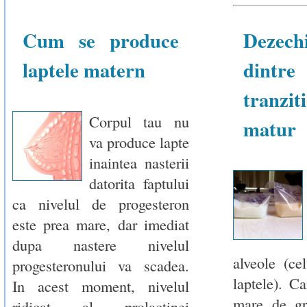
Cum se produce
Dezechi
laptele matern
dintre
tranziti
Corpul tau nu
matur
va produce lapte
inaintea nasterii
datorita faptului
ca nivelul de progesteron
este prea mare, dar imediat
dupa nastere nivelul
alveole (ce
progesteronului va scadea.
laptele). C
In acest moment, nivelul
mare de gr
ridicat al prolactinei