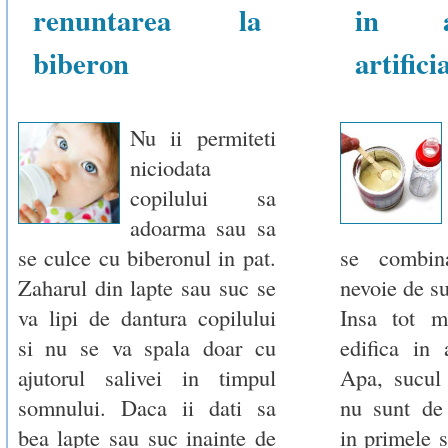
renuntarea la
in al
biberon
artifici
Nu ii permiteti
niciodata
copilului sa
adoarma sau sa
se culce cu biberonul in pat.
se combi
Zaharul din lapte sau suc se
nevoie de su
va lipi de dantura copilului
Insa tot m
si nu se va spala doar cu
edifica in 
ajutorul salivei in timpul
Apa, sucul 
somnului. Daca ii dati sa
nu sunt de
bea lapte sau suc inainte de
in primele s