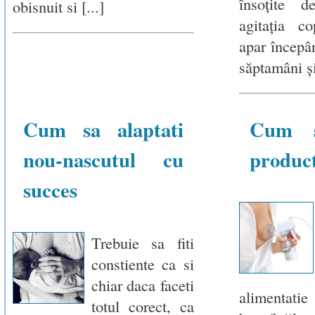
însoţite d
obisnuit si [...]
agitaţia co
apar începâ
săptamâni şi 
Cum sa alaptati
Cum s
nou-nascutul cu
product
succes
Trebuie sa fiti
constiente ca si
chiar daca faceti
alimentati
totul corect, ca