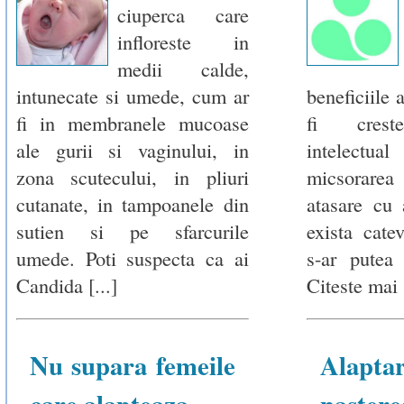
ciuperca care
infloreste in
medii calde,
intunecate si umede, cum ar
beneficiile 
fi in membranele mucoase
fi creste
ale gurii si vaginului, in
intelectual
zona scutecului, in pliuri
micsorare
cutanate, in tampoanele din
atasare cu
sutien si pe sfarcurile
exista cate
umede. Poti suspecta ca ai
s-ar putea
Candida [...]
Citeste mai [
Nu supara femeile
Alapt