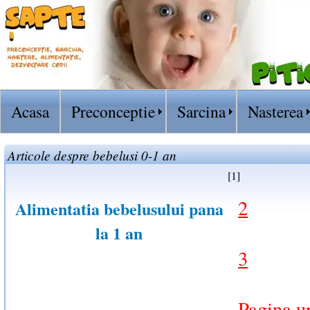
Acasa
Preconceptie
Sarcina
Nasterea
Articole despre bebelusi 0-1 an
[1]
2
Alimentatia bebelusului pana
la 1 an
3
Pagina u