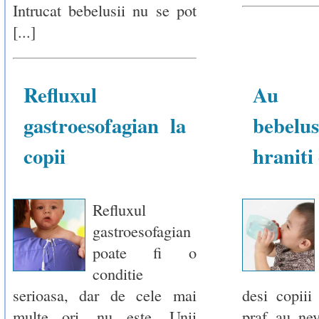
Intrucat bebelusii nu se pot
[...]
Refluxul
Au 
gastroesofagian la
bebelu
copii
hraniti
Refluxul
gastroesofagian
poate fi o
conditie
serioasa, dar de cele mai
desi copiii
multe ori, nu este. Unii
praf au nev