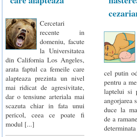
care alapteaza
naste
cezaria
Cercetari
recente in
domeniu, facute
la Universitatea
din California Los Angeles,
arata faptul ca femeile care
cel putin o
alapteaza prezinta un nivel
pentru a me
mai ridicat de agresivitate,
laptelui si
dar o tensiune arteriala mai
angorjarea s
scazuta chiar in fata unui
duce la mas
pericol, ceea ce poate fi
de a ramane 
modul [...]
determinata 