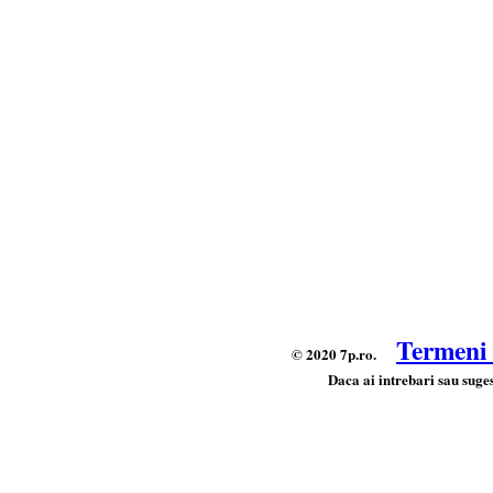
Termeni s
© 2020 7p.ro.
Daca ai intrebari sau suges