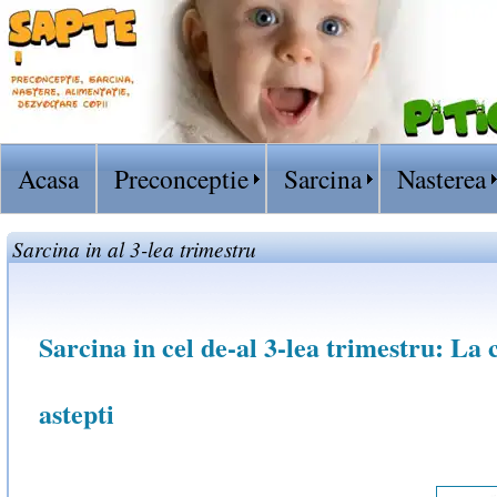
Acasa
Preconceptie
Sarcina
Nasterea
Sarcina in al 3-lea trimestru
Sarcina in cel de-al 3-lea trimestru: La c
astepti