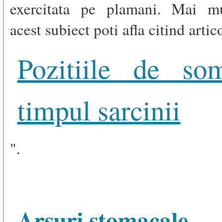
exercitata pe plamani. Mai mu
acest subiect poti afla citind artic
Pozitiile de so
timpul sarcinii
".
Arsuri stomacale