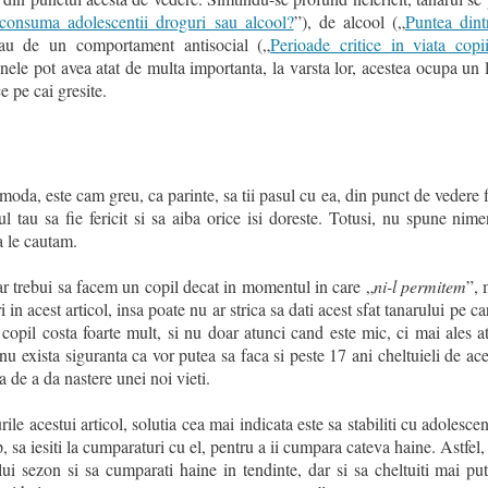
consuma adolescentii droguri sau alcool?
”), de alcool („
Puntea dintr
au de un comportament antisocial („
Perioade critice in viata copii
ele pot avea atat de multa importanta, la varsta lor, acestea ocupa un l
e pe cai gresite.
moda, este cam greu, ca parinte, sa tii pasul cu ea, din punct de vedere f
ul tau sa fie fericit si sa aiba orice isi doreste. Totusi, nu spune nim
a le cautam.
r trebui sa facem un copil decat in momentul in care „
ni-l permitem
”, 
in acest articol, insa poate nu ar strica sa dati acest sfat tanarului pe car
n copil costa foarte mult, si nu doar atunci cand este mic, ci mai ales 
 exista siguranta ca vor putea sa faca si peste 17 ani cheltuieli de aces
a de a da nastere unei noi vieti.
ile acestui articol, solutia cea mai indicata este sa stabiliti cu adolescen
, sa iesiti la cumparaturi cu el, pentru a ii cumpara cateva haine. Astfel, 
ui sezon si sa cumparati haine in tendinte, dar si sa cheltuiti mai put