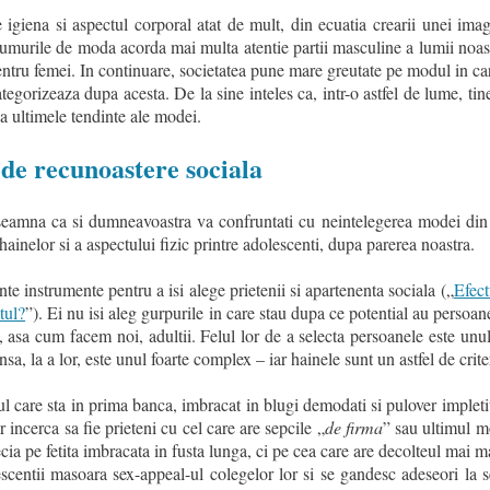
e igiena si aspectul corporal atat de mult, din ecuatia crearii unei ima
iumurile de moda acorda mai multa atentie partii masculine a lumii noas
entru femei. In continuare, societatea pune mare greutate pe modul in ca
ategorizeaza dupa acesta. De la sine inteles ca, intr-o astfel de lume, tiner
la ultimele tendinte ale modei.
de recunoastere sociala
nseamna ca si dumneavoastra va confruntati cu neintelegerea modei din 
ainelor si a aspectului fizic printre adolescenti, dupa parerea noastra.
nte instrumente pentru a isi alege prietenii si apartenenta sociala („
Efect
tul?
”). Ei nu isi aleg gurpurile in care stau dupa ce potential au persoan
 asa cum facem noi, adultii. Felul lor de a selecta persoanele este unul
nsa, la a lor, este unul foarte complex – iar hainele sunt un astfel de crite
ul care sta in prima banca, imbracat in blugi demodati si pulover implet
 incerca sa fie prieteni cu cel care are sepcile „
de firma
” sau ultimul m
ia pe fetita imbracata in fusta lunga, ci pe cea care are decolteul mai m
scentii masoara sex-appeal-ul colegelor lor si se gandesc adeseori la s