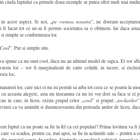
in ciuda faptului ca primele doua exemple ar putea oferi mult mai multe 
n acest aspect. Si noi, „
pe vremea noastra
”, ne doream acceptarea
m fi facut tot ce ne-ar fi permis societatea sa o obtinem. Iar daca asta
ur si simplu se conformeaza lor.
Cool
”. Pur si simplu stiu.
 va spune ca nu sunt cool, daca nu au ultimul model de sapca. Ei vor afl
rsta lor – vor fi marginalizati de catre ceilalti, in tacere, si exclus
vea loc.
manatori lor, care nici ei nu isi permit sa aiba tot ceea ce se poarta la mo
i cu aceasta alegere, asta nu inseamna ca nu isi vor dori sa faca si ei 
can in care, in liceu, exista grupul celor „
cool
” si grupul „
tocilarilor
”
insi ca va amintiti si dumneavoastra din perioada anilor de liceu, daca
nt faptul ca nu poate sa fie la fel ca cei populari? Prima lovitura va fi 
, care va scadea, pentru ca, mai apoi, sa fie in actiunile sale – pentru a
 din punctul acesta de vedere. Simtindu-se profund nefericit, tanarul se