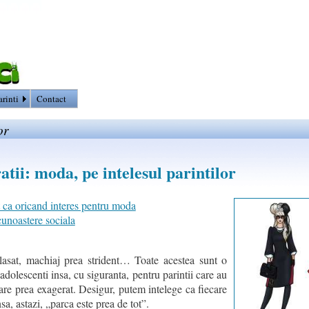
arinti
Contact
or
tii: moda, pe intelesul parintilor
t ca oricand interes pentru moda
unoastere sociala
 lasat, machiaj prea strident… Toate acestea sunt o
adolescenti insa, cu siguranta, pentru parintii care au
pare prea exagerat. Desigur, putem intelege ca fiecare
sa, astazi, „parca este prea de tot”.