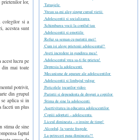
prietenilor lor,
Tatuajele
Vreau sa-mi aleg singur cursul vietii
Adolescentii si socializarea
 colegilor si a
Schimbarea vocii la copilul tau
zi, acestea sunt
Adolescentii si emotiile
Refuz sa seman cu parintii mei!
Cum isi alege prietenii adolescentul?
Aveti incredere in gandirea mea!
Adolescentul vrea sa-ti fie prieten!
a acest lucru pe
Depresia la adolescenti
i din mai toate
Mecanisme de aparare ale adolescentilor
Adolescentii si limbajul vulgar
mentul potrivit,
Pericolele jocurilor video
parte din grupul
Parintii si dependenta de droguri a copiilor
 se aplica si in
Stima de sine la adolescenti
 faceti un plus
Asertivitatea in educarea adolescentilor
Copiii adoptati – adolescenta
Liceul dimineata – o irosire de timp!
in stima de sine
Alcoolul, la varste fragede
 compensa faptul
La petreceri pana dimineata?!
 poate apuca de