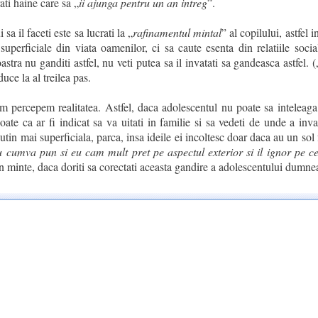
ti haine care sa „
ii ajunga pentru un an intreg
”.
sa il faceti este sa lucrati la „
rafinamentul mintal
” al copilului, astfel i
perficiale din viata oamenilor, ci sa caute esenta din relatiile social
tra nu ganditi astfel, nu veti putea sa il invatati sa gandeasca astfel. (
duce la al treilea pas.
 percepem realitatea. Astfel, daca adolescentul nu poate sa inteleaga
ate ca ar fi indicat sa va uitati in familie si sa vedeti de unde a inva
tin mai superficiala, parca, insa ideile ei incoltesc doar daca au un sol f
 cumva pun si eu cam mult pret pe aspectul exterior si il ignor pe ce
in minte, daca doriti sa corectati aceasta gandire a adolescentului dumne