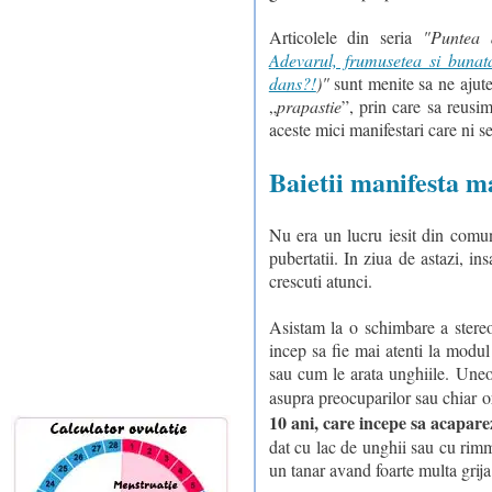
Articolele din seria
"Puntea d
Adevarul, frumusetea si bunata
dans?!
)"
sunt menite sa ne ajute
„
prapastie
”, prin care sa reusi
aceste mici manifestari care ni se
Baietii manifesta m
Nu era un lucru iesit din comun
pubertatii. In ziua de astazi, ins
crescuti atunci.
Asistam la o schimbare a stereot
incep sa fie mai atenti la modul
sau cum le arata unghiile. Uneor
asupra preocuparilor sau chiar or
10 ani, care incepe sa acapare
dat cu lac de unghii sau cu rimm
un tanar avand foarte multa grija