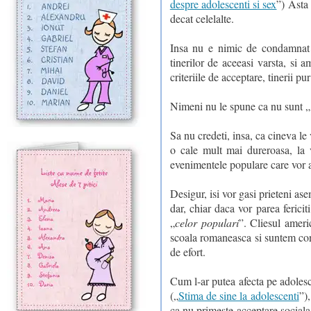
despre adolescenti si sex
”) Asta 
decat celelalte.
Insa nu e nimic de condamnat i
tinerilor de aceeasi varsta, si a
criteriile de acceptare, tinerii p
Nimeni nu le spune ca nu sunt „
Sa nu credeti, insa, ca cineva le
o cale mult mai dureroasa, la va
evenimentele populare care vor a
Desigur, isi vor gasi prieteni ase
dar, chiar daca vor parea fericit
„
celor populari
”. Cliesul ameri
scoala romaneasca si suntem conv
de efort.
Cum l-ar putea afecta pe adolesce
(„
Stima de sine la adolescenti
”)
ca nu primeste acceptare sociala