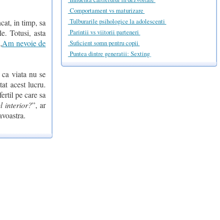
Comportament vs maturizare
Tulburarile psihologice la adolescenti
ncat, in timp, sa
e. Totusi, asta
Parintii vs viitorii parteneri
„
Am nevoie de
Suficient somn pentru copii
Puntea dintre generatii: Sexting
 ca viata nu se
tat acest lucru.
ertil pe care sa
l interior?
”, ar
avoastra.