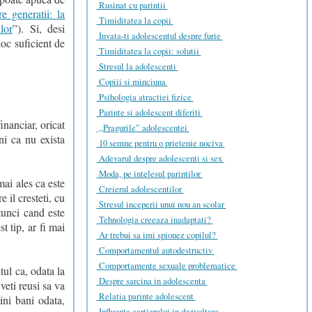
Rusinat cu parintii
e generatii: la
Timiditatea la copii
lor
”). Si, desi
Invata-ti adolescentul despre furie
oc suficient de
Timiditatea la copii: solutii
Stresul la adolescenti
Copiii si minciuna
Psihologia atractiei fizice
Parinte si adolescent diferiti
inanciar, oricat
„Pragurile” adolescentei
eni ca nu exista
10 semne pentru o prietenie nociva
Adevarul despre adolescenti si sex
Moda, pe intelesul parintilor
mai ales ca este
Creierul adolescentilor
e il cresteti, cu
Stresul inceperii unui nou an scolar
atunci cand este
Tehnologia creeaza inadaptati?
t tip, ar fi mai
Ar trebui sa imi spionez copilul?
Comportamentul autodestructiv
Comportamente sexuale problematice
tul ca, odata la
Despre sarcina in adolescenta
veti reusi sa va
Relatia parinte adolescent
ini bani odata,
Influenta cartierului in dezvoltare