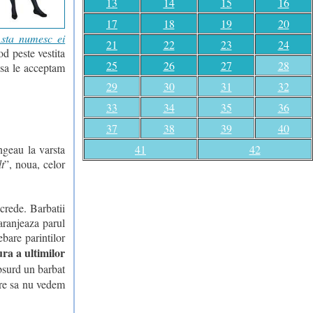
13
14
15
16
17
18
19
20
sta numesc ei
21
22
23
24
od peste vestita
25
26
27
28
 sa le acceptam
29
30
31
32
33
34
35
36
37
38
39
40
41
42
ngeau la varsta
t
”, noua, celor
crede. Barbatii
aranjeaza parul
ebare parintilor
ra a ultimilor
absurd un barbat
care sa nu vedem