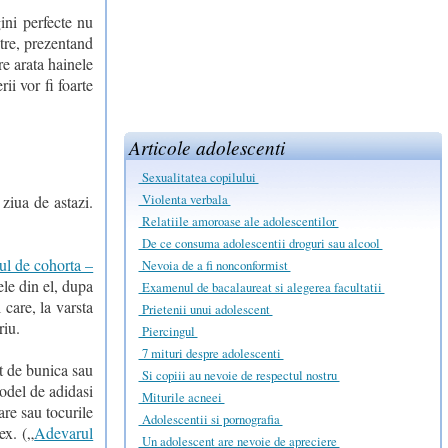
gini perfecte nu
tre, prezentand
re arata hainele
ii vor fi foarte
Articole adolescenti
Sexualitatea copilului
Violenta verbala
ziua de astazi.
Relatiile amoroase ale adolescentilor
De ce consuma adolescentii droguri sau alcool
ul de cohorta –
Nevoia de a fi nonconformist
ele din el, dupa
Examenul de bacalaureat si alegerea facultatii
 care, la varsta
Prietenii unui adolescent
riu.
Piercingul
7 mituri despre adolescenti
it de bunica sau
Si copiii au nevoie de respectul nostru
odel de adidasi
Miturile acneei
are sau tocurile
Adolescentii si pornografia
ex. („
Adevarul
Un adolescent are nevoie de apreciere