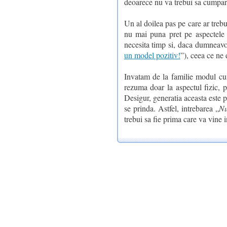
deoarece nu va trebui sa cumpara
Un al doilea pas pe care ar trebui 
nu mai puna pret pe aspectele su
necesita timp si, daca dumneavoas
un model pozitiv!
”), ceea ce ne 
Invatam de la familie modul cum
rezuma doar la aspectul fizic, po
Desigur, generatia aceasta este pu
se prinda. Astfel, intrebarea „
Nu
trebui sa fie prima care va vine 