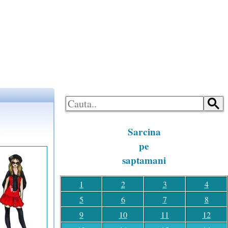
LOGON
HOME
Sarcina
pe
saptamani
1
2
3
4
5
6
7
8
9
10
11
12