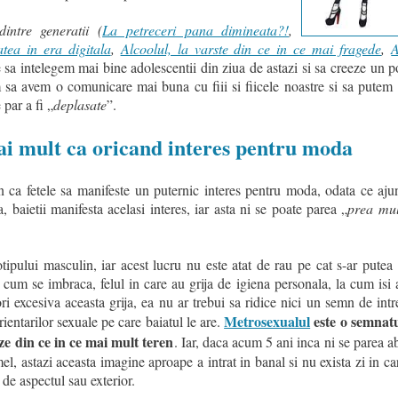
intre generatii (
La petreceri pana dimineata?!
,
tea in era digitala
,
Alcoolul, la varste din ce in ce mai fragede
,
A
 sa intelegem mai bine adolescentii din ziua de astazi si sa creeze un p
m sa avem o comunicare mai buna cu fiii si fiicele noastre si sa putem
 par a fi „
deplasate
”.
ai mult ca oricand interes pentru moda
 ca fetele sa manifeste un puternic interes pentru moda, odata ce aju
a, baietii manifesta acelasi interes, iar asta ni se poate parea „
prea mul
ipului masculin, iar acest lucru nu este atat de rau pe cat s-ar putea 
 cum se imbraca, felul in care au grija de igiena personala, la cum isi 
i excesiva aceasta grija, ea nu ar trebui sa ridice nici un semn de intr
Metrosexualul
este o semnatu
ientarilor sexuale pe care baiatul le are.
ze din ce in ce mai mult teren
. Iar, daca acum 5 ani inca ni se parea 
el, astazi aceasta imagine aproape a intrat in banal si nu exista zi in 
 de aspectul sau exterior.