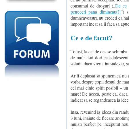
consumul de droguri („
De ce 
petreceri pana dimineata?!
”) s
dumneavoastra nu credeti ca hain
important incat sa ii faca sa apuc
Ce e de facut?
Totusi, la cat de des se schimba 
de mult ti-ai dori ca adolescent
solutii, daca vrem, intr-adevar, s
Ar fi deplasat sa spunem ca nu a
vorba despre copii destul de mari 
cel mai cinic spirit posibil – u
mare! De aceea, poate ca, daca nu
indicat sa se regandeasca la idee
Insa, revenind la ideea din randur
3 luni, inainte de fiecare anotimp
mulati perfect pe inceputul noul