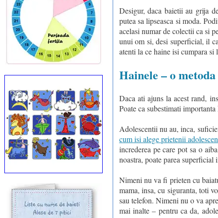
Desigur, daca baietii au grija d
putea sa lipseasca si moda. Pod
acelasi numar de colectii ca si p
unui om si, desi superficial, il c
atenti la ce haine isi cumpara si 
Hainele – o metoda 
Daca ati ajuns la acest rand, i
Poate ca subestimati importanta h
Adolescentii nu au, inca, suficie
cum isi alege prietenii adolescen
increderea pe care pot sa o aiba,
noastra, poate parea superficial i
Nimeni nu va fi prieten cu baiat
mama, insa, cu siguranta, toti vor
sau telefon. Nimeni nu o va aprec
mai inalte – pentru ca da, adole