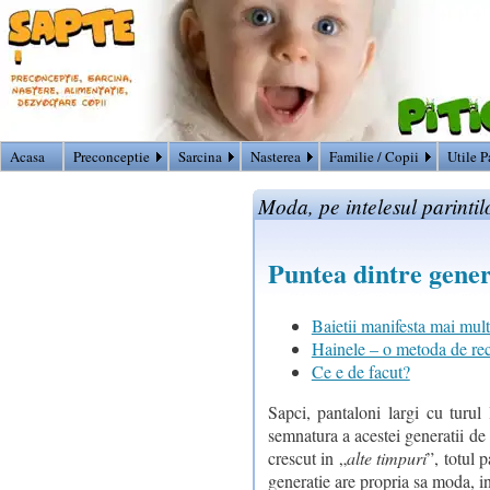
Acasa
Preconceptie
Sarcina
Nasterea
Familie / Copii
Utile P
Moda, pe intelesul parintil
Puntea dintre genera
Baietii manifesta mai mul
Hainele – o metoda de rec
Ce e de facut?
Sapci, pantaloni largi cu turul
semnatura a acestei generatii de 
crescut in „
alte timpuri
”, totul 
generatie are propria sa moda, in