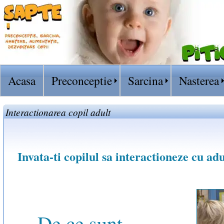
Acasa
Preconceptie
Sarcina
Nasterea
Interactionarea copil adult
Invata-ti copilul sa interactioneze cu adu
De ce sunt