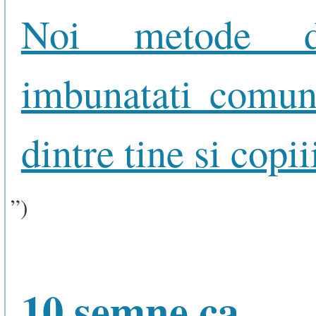
Noi metode 
imbunatati comun
dintre tine si copiii
”)
10 semne ca