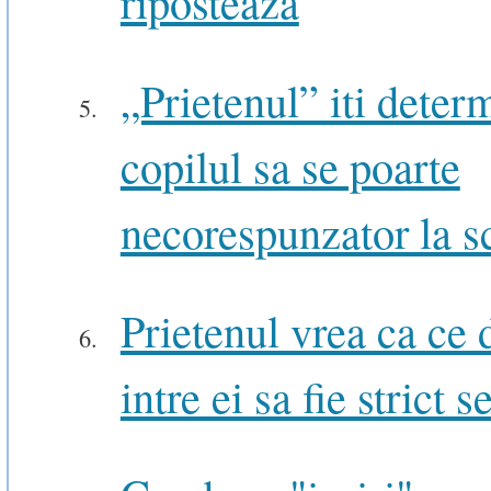
riposteaza
„Prietenul” iti deter
copilul sa se poarte
necorespunzator la s
Prietenul vrea ca ce 
intre ei sa fie strict s