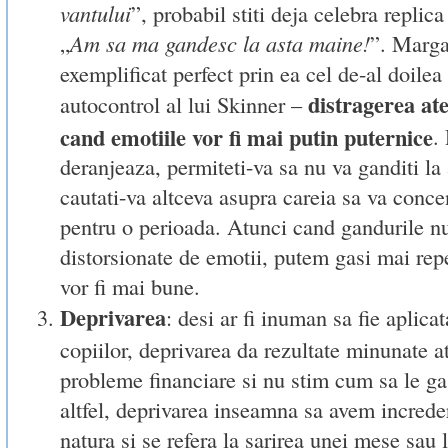
vantului
”, probabil stiti deja celebra replica 
„
Am sa ma gandesc la asta maine!
”. Marga
exemplificat perfect prin ea cel de-al doilea
distragerea ate
autocontrol al lui Skinner –
cand emotiile vor fi mai putin puternice
.
deranjeaza, permiteti-va sa nu va ganditi la 
cautati-va altceva asupra careia sa va concen
pentru o perioada. Atunci cand gandurile n
distorsionate de emotii, putem gasi mai repe
vor fi mai bune.
Deprivarea
: desi ar fi inuman sa fie aplicat
copiilor, deprivarea da rezultate minunate 
probleme financiare si nu stim cum sa le ga
altfel, deprivarea inseamna sa avem increde
natura si se refera la sarirea unei mese sau 