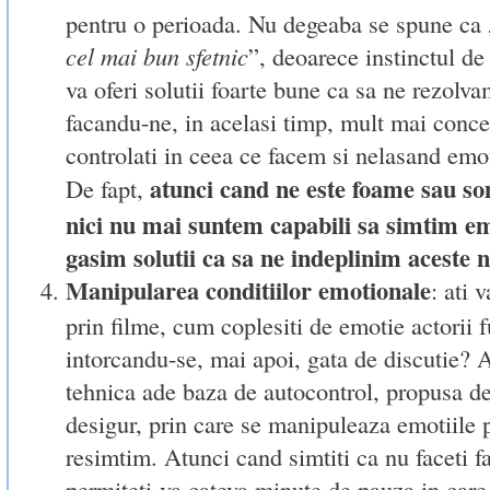
pentru o perioada. Nu degeaba se spune ca 
cel mai bun sfetnic
”, deoarece instinctul de
va oferi solutii foarte bune ca sa ne rezolv
facandu-ne, in acelasi timp, mult mai concen
controlati in ceea ce facem si nelasand emot
atunci cand ne este foame sau so
De fapt,
nici nu mai suntem capabili sa simtim em
gasim solutii ca sa ne indeplinim aceste 
Manipularea conditiilor emotionale
: ati 
prin filme, cum coplesiti de emotie actorii f
intorcandu-se, mai apoi, gata de discutie? 
tehnica ade baza de autocontrol, propusa de
desigur, prin care se manipuleaza emotiile p
resimtim. Atunci cand simtiti ca nu faceti fa
permiteti-va cateva minute de pauza in care 