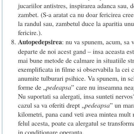
jucariilor antistres, inspirarea adanca sau, 
zambet. (S-a aratat ca nu doar fericirea cre
la randul sau, zambetul duce la aparitia un
fericire.).
Autopedepsirea
: nu va spunem, acum, sa va
departe de noi acest gand – insa aceasta est
mai bune metode de calmare in situatiile st
exemplificata in filme si observabila la cei 
anumite tulburari psihice. Va spunem, in sc
forme de „
pedeapsa
” care nu inseamna neap
Nu suportati sa alergati, insa sunteti nervos
cazul sa va oferiti drept „
pedeapsa
” un mar
kilometri, pana cand veti avea mintea mult 
felul acesta, poate ca alergatul se transfor
in conditionare operanta.