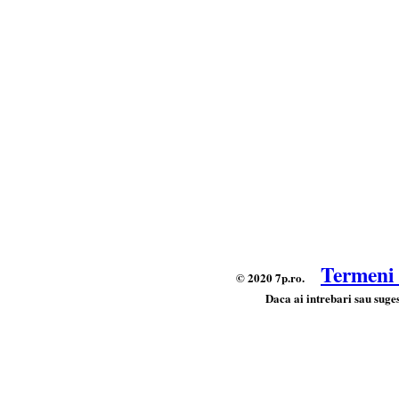
Termeni s
© 2020 7p.ro.
Daca ai intrebari sau suges