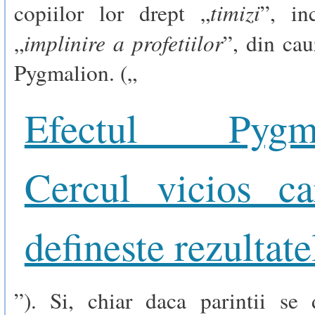
timizi
copiilor lor drept „
”, in
implinire a profetiilor
„
”, din cau
Pygmalion. („
Efectul Pygma
Cercul vicios c
defineste rezultate
”). Si, chiar daca parintii se 