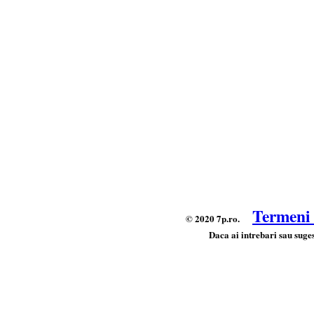
Termeni s
© 2020 7p.ro.
Daca ai intrebari sau suges