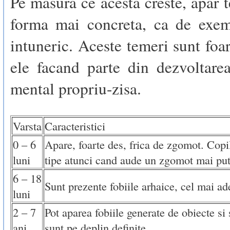
Pe masura ce acesta creste, apar 
forma mai concreta, ca de exe
intuneric. Aceste temeri sunt foa
ele facand parte din dezvoltare
mental propriu-zisa.
Varsta
Caracteristici
0 – 6
Apare, foarte des, frica de zgomot. Copi
luni
tipe atunci cand aude un zgomot mai put
6 – 18
Sunt prezente fobiile arhaice, cel mai ad
luni
2 – 7
Pot aparea fobiile generate de obiecte si s
ani
sunt pe deplin definite.