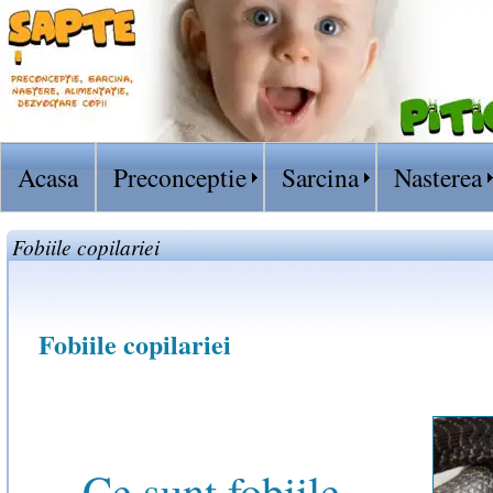
Acasa
Preconceptie
Sarcina
Nasterea
Fobiile copilariei
Fobiile copilariei
Ce sunt fobiile