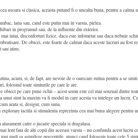
cea usoara si clasica, aceasta putand fi o unealta buna, pentru a calma u
umbac, lana sau, cand este putin mai in varsta, pielea.
ibari in programul sau, de la influente din exterior.
, mai intai, disconforturi fizice, daca este infometat sau daca trebuie sch
mbratisare. De obicei, este foarte de calmat daca aceste lucruri au fost re
t sau atins.
tina, acum, si, de fapt, are nevoie de o oarecare rutina pentru a se simti
ri, folosind toate simturile pe care le are.
e obiect pe care pune ochii – acest semn este cel mai senzual dintre toate
ea unui simt la maxim va fi modul in care acesta va intelege un lucru. 
cum arata si, desigur, cum suna.
 explorare tactila si stimulenta reprezinta cea mai buna alegere pentru un
 atasament catre o jucarie speciala si dragalasa.
mai lent fata de alti copii din aceeasi varsta – nu confunda acest lucru c
mai mult sa asimileze perceptiile, atunci cand foloseste toate cele 5 simt