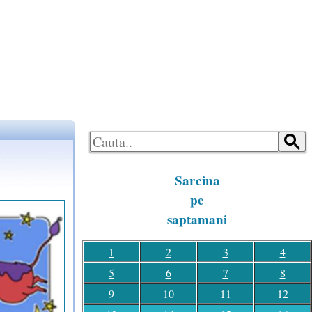
LOGON
HOME
Sarcina
pe
saptamani
1
2
3
4
5
6
7
8
9
10
11
12