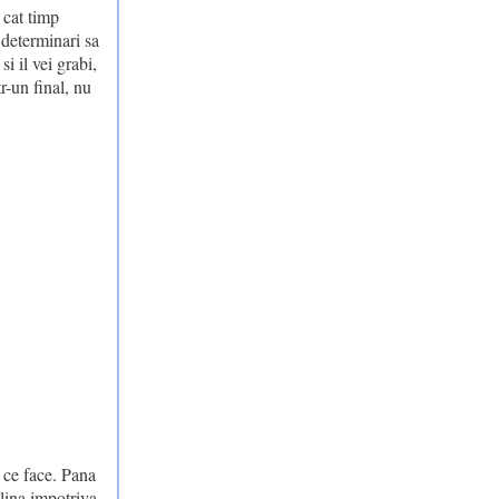
 cat timp
 determinari sa
si il vei grabi,
r-un final, nu
a ce face. Pana
clina impotriva