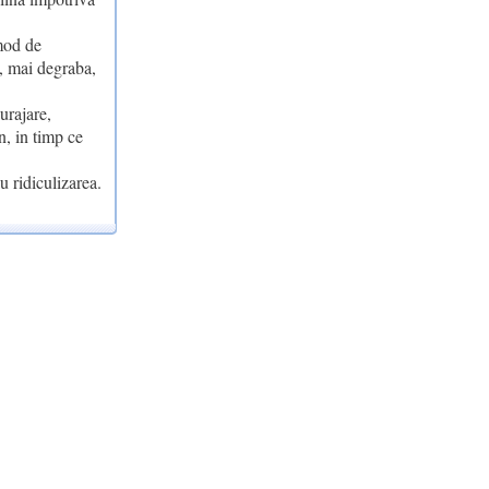
mod de
t, mai degraba,
urajare,
n, in timp ce
u ridiculizarea.