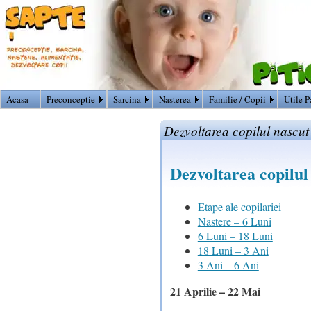
Acasa
Preconceptie
Sarcina
Nasterea
Familie / Copii
Utile P
Dezvoltarea copilul nascut
Dezvoltarea copilul
Etape ale copilariei
Nastere – 6 Luni
6 Luni – 18 Luni
18 Luni – 3 Ani
3 Ani – 6 Ani
21 Aprilie – 22 Mai