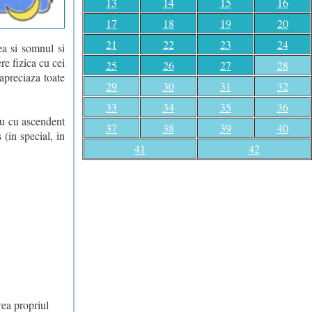
13
14
15
16
17
18
19
20
21
22
23
24
ea si somnul si
re fizica cu cei
25
26
27
28
 apreciaza toate
29
30
31
32
33
34
35
36
sau cu ascendent
37
38
39
40
(in special, in
41
42
rea propriul