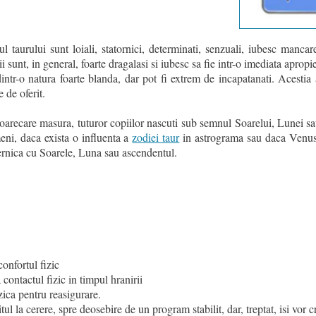
 taurului sunt loiali, statornici, determinati, senzuali, iubesc mancar
i sunt, in general, foarte dragalasi si iubesc sa fie intr-o imediata apropie
dintr-o natura foarte blanda, dar pot fi extrem de incapatanati. Acestia
 de oferit.
-o oarecare masura, tuturor copiilor nascuti sub semnul Soarelui, Lunei 
eni, daca exista o influenta a
zodiei taur
in astrograma sau daca Venus 
ternica cu Soarele, Luna sau ascendentul.
confortul fizic
contactul fizic in timpul hranirii
ica pentru reasigurare.
l la cerere, spre deosebire de un program stabilit, dar, treptat, isi vor c