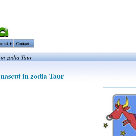
arinti
Contact
 in zodia Taur
 nascut in zodia Taur