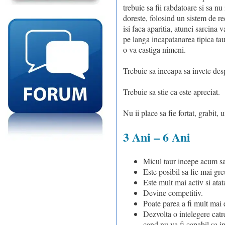
trebuie sa fii rabdatoare si sa nu
doreste, folosind un sistem de re
isi faca aparitia, atunci sarcina v
pe langa incapatanarea tipica taur
o va castiga nimeni.
Trebuie sa inceapa sa invete des
Trebuie sa stie ca este apreciat.
Nu ii place sa fie fortat, grabit, 
3 Ani – 6 Ani
Micul taur incepe acum sa
Este posibil sa fie mai gre
Este mult mai activ si atat
Devine competitiv.
Poate parea a fi mult mai e
Dezvolta o intelegere catr
cand nu va fi capabil sa i