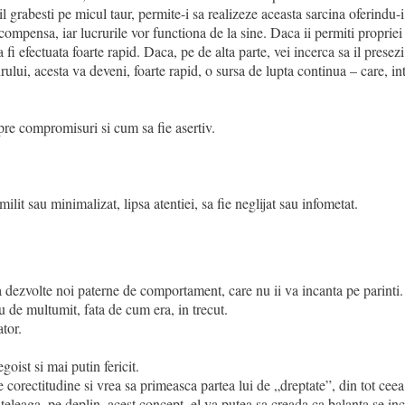
 il grabesti pe micul taur, permite-i sa realizeze aceasta sarcina oferindu-i
compensa, iar lucrurile vor functiona de la sine. Daca ii permiti propriei
a fi efectuata foarte rapid. Daca, pe de alta parte, vei incerca sa il presezi 
ului, acesta va deveni, foarte rapid, o sursa de lupta continua – care, int
pre compromisuri si cum sa fie asertiv.
umilit sau minimalizat, lipsa atentiei, sa fie neglijat sau infometat.
 dezvolte noi paterne de comportament, care nu ii va incanta pe parinti.
u de multumit, fata de cum era, in trecut.
ator.
goist si mai putin fericit.
e corectitudine si vrea sa primeasca partea lui de „dreptate”, din tot cee
nteleaga, pe deplin, acest concept, el va putea sa creada ca balanta se in