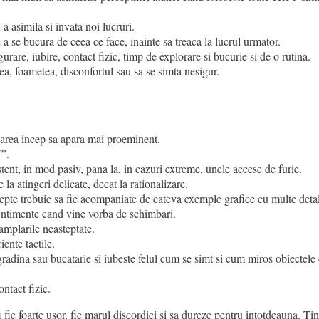
a asimila si invata noi lucruri.
a se bucura de ceea ce face, inainte sa treaca la lucrul urmator.
rare, iubire, contact fizic, timp de explorare si bucurie si de o rutina.
ea, foametea, disconfortul sau sa se simta nesigur.
area incep sa apara mai proeminent.
”.
stent, in mod pasiv, pana la, in cazuri extreme, unele accese de furie.
la atingeri delicate, decat la rationalizare.
epte trebuie sa fie acompaniate de cateva exemple grafice cu multe detal
ntimente cand vine vorba de schimbari.
tamplarile neasteptate.
ente tactile.
 gradina sau bucatarie si iubeste felul cum se simt si cum miros obiectele
ntact fizic.
 fie foarte usor, fie marul discordiei si sa dureze pentru intotdeauna. Ti