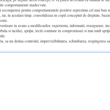
mite comportamente inadecvate.
 si recompense pentru comportamentele pozitive reprezinta cel mai bun 
, iar, in acealasi timp, consolideaza in copil conceptul de dreptate, baza
eorie.
vertizare in avans a modificarilor, experienta, informatii, reasigurare, inc
ala si tactila), sprijin, lectii continue in compromisuri si mai mult spriji
ile.
ba, sa nu detina controlul, imprevizibilitatea, schimbarea, respingerea sa