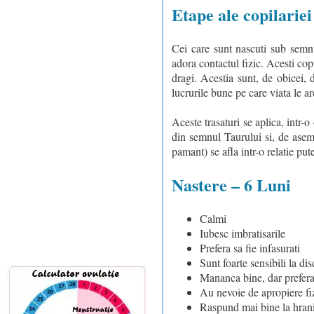
Etape ale copilariei
Cei care sunt nascuti sub semnul
adora contactul fizic. Acesti copi
dragi. Acestia sunt, de obicei, 
lucrurile bune pe care viata le are
Aceste trasaturi se aplica, intr
din semnul Taurului si, de asem
pamant) se afla intr-o relatie pu
Nastere – 6 Luni
Calmi
Iubesc imbratisarile
Prefera sa fie infasurati
Sunt foarte sensibili la dis
Mananca bine, dar prefera 
Au nevoie de apropiere fiz
Raspund mai bine la hranitu