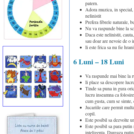
patern.
Adora muzica, in special, 
nelinistit
Prefera fibrele naturale, b
Nu va raspunde bine la sch
Daca este nelinistit, cauta
sau doar are nevoie de o i
Ii este frica sa nu fie hrani
6 Luni – 18 Luni
Va raspunde mai bine la ru
Ii place sa descopere lucru
Tinde sa puna in gura oric
lucru inseamna ca folosir
cum gusta, cum se simte, 
Jucariile care permit multa
copil.
Este posibil sa dezvolte un
Este posibil sa para putin 
inteligenta. Dureaza putin 