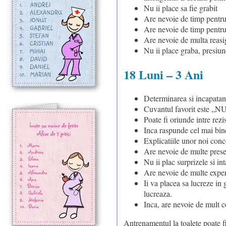
Nu ii place sa fie grabit
Are nevoie de timp pentru 
Are nevoie de timp pentru 
Are nevoie de multa reasigu
Nu ii place graba, presiun
18 Luni – 3 Ani
Determinarea si incapatan
Cuvantul favorit este „NU
Poate fi oriunde intre rezi
Inca raspunde cel mai bine 
Explicatiile unor noi conc
Are nevoie de multe prese
Nu ii plac surprizele si in
Are nevoie de multe experi
Ii va placea sa lucreze in
lucreaza.
Inca, are nevoie de mult co
Antrenamentul la toalete poate fi