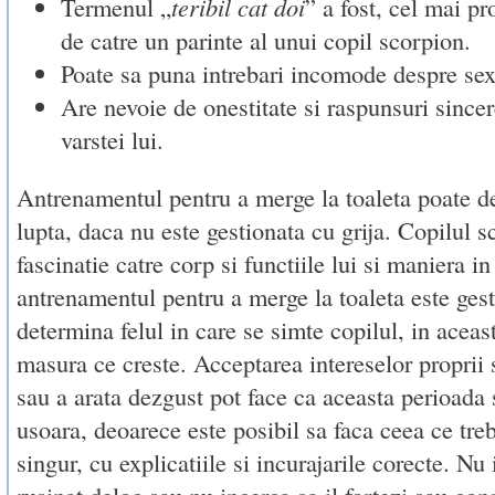
Termenul „
teribil cat doi
” a fost, cel mai p
de catre un parinte al unui copil scorpion.
Poate sa puna intrebari incomode despre sex
Are nevoie de onestitate si raspunsuri since
varstei lui.
Antrenamentul pentru a merge la toaleta poate d
lupta, daca nu este gestionata cu grija. Copilul s
fascinatie catre corp si functiile lui si maniera in
antrenamentul pentru a merge la toaleta este ges
determina felul in care se simte copilul, in aceast
masura ce creste. Acceptarea intereselor proprii s
sau a arata dezgust pot face ca aceasta perioada 
usoara, deoarece este posibil sa faca ceea ce tre
singur, cu explicatiile si incurajarile corecte. Nu 
rusinat deloc sau nu incerca sa il fortezi sau cons