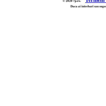
© 2020 7p.ro.
Daca ai intrebari sau suges