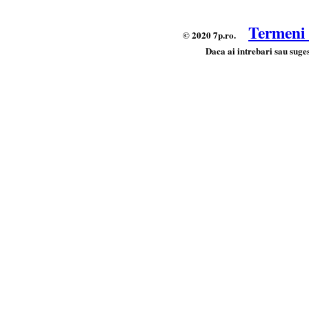
Termeni s
© 2020 7p.ro.
Daca ai intrebari sau suges