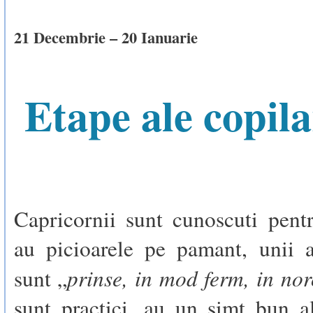
21 Decembrie – 20 Ianuarie
Etape ale copila
Capricornii sunt cunoscuti pent
au picioarele pe pamant, unii 
prinse, in mod ferm, in nor
sunt „
sunt practici, au un simt bun a