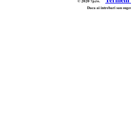
© 2020 7p.ro.
Daca ai intrebari sau suges