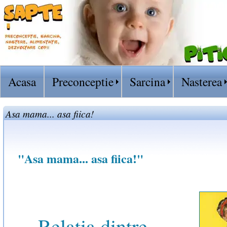
Acasa
Preconceptie
Sarcina
Nasterea
Asa mama... asa fiica!
"Asa mama... asa fiica!"
Relatia dintre