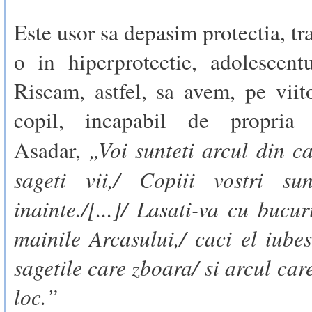
Este usor sa depasim protectia, t
o in hiperprotectie, adolescent
Riscam, astfel, sa avem, pe viit
copil, incapabil de propria 
„Voi sunteti arcul din ca
Asadar,
sageti vii,/ Copiii vostri su
inainte./[...]/ Lasati-va cu bucur
mainile Arcasului,/ caci el iubest
sagetile care zboara/ si arcul ca
loc.”