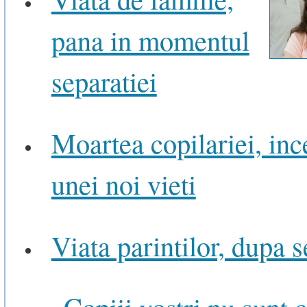
pana in momentul
separatiei
Moartea copilariei, inc
unei noi vieti
Viata parintilor, dupa 
„Copiii vostri nu sunt c