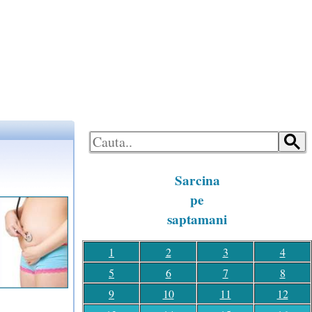
LOGON
HOME
Sarcina
pe
saptamani
1
2
3
4
5
6
7
8
9
10
11
12