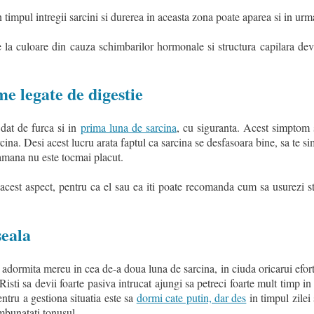
 timpul intregii sarcini si durerea in aceasta zona poate aparea si in urma
e la culoare din cauza schimbarilor hormonale si structura capilara dev
me legate de digestie
 dat de furca si in
prima luna de sarcina
, cu siguranta. Acest simptom s
cina. Desi acest lucru arata faptul ca sarcina se desfasoara bine, sa te s
tamana nu este tocmai placut.
acest aspect, pentru ca el sau ea iti poate recomanda cum sa usurezi st
seala
 adormita mereu in cea de-a doua luna de sarcina, in ciuda oricarui efort
Risti sa devii foarte pasiva intrucat ajungi sa petreci foarte mult timp in p
tru a gestiona situatia este sa
dormi cate putin, dar des
in timpul zilei 
 imbunatati tonusul.