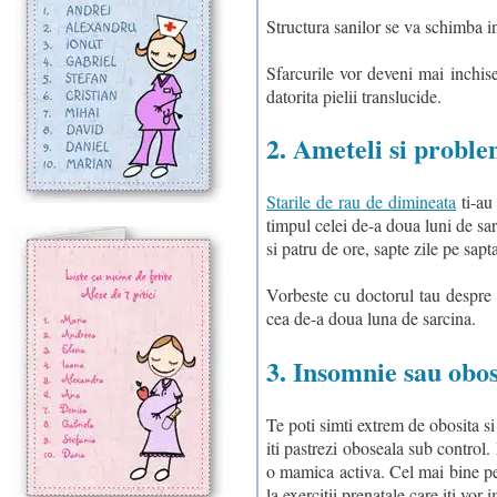
Structura sanilor se va schimba in
Sfarcurile vor deveni mai inchis
datorita pielii translucide.
2. Ameteli si proble
Starile de rau de dimineata
ti-au
timpul celei de-a doua luni de sar
si patru de ore, sapte zile pe sap
Vorbeste cu doctorul tau despre 
cea de-a doua luna de sarcina.
3. Insomnie sau obo
Te poti simti extrem de obosita si
iti pastrezi oboseala sub control. 
o mamica activa. Cel mai bine pen
la exercitii prenatale care iti vor