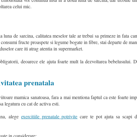
ltarea celui mic.
luna de sarcina, calitatea meselor tale ar trebui sa primeze in fata cant
a consumi fructe proaspete si legume bogate in fibre, stai departe de man
oduselor care iti atrag atentia in supermarket.
obligatorii, deoarece ele ajuta foarte mult la dezvoltarea bebelusului.
ivitatea prenatala
iitoare mamica sanatoasa, fara a mai mentiona faptul ca este foarte impo
sa legatura cu cat de activa esti.
ina, alege
exercitiile prenatale potrivite
care te pot ajuta sa scapi d
luate in considerare: