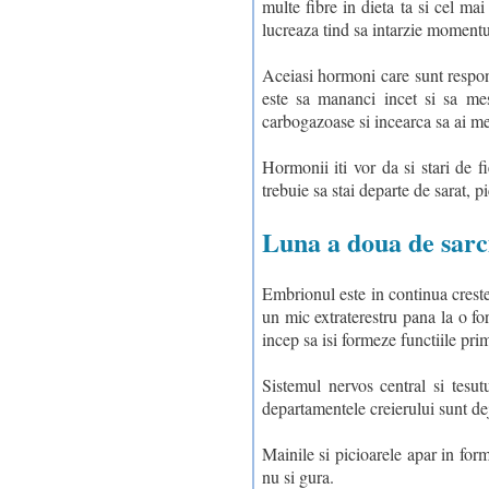
multe fibre in dieta ta si cel ma
lucreaza tind sa intarzie momentul,
Aceiasi hormoni care sunt respons
este sa mananci incet si sa me
carbogazoase si incearca sa ai me
Hormonii iti vor da si stari de f
trebuie sa stai departe de sarat, p
Luna a doua de sarci
Embrionul este in continua creste
un mic extraterestru pana la o fo
incep sa isi formeze functiile pri
Sistemul nervos central si tesu
departamentele creierului sunt de
Mainile si picioarele apar in for
nu si gura.