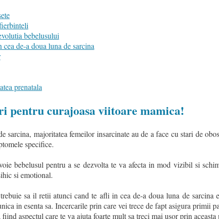
sete
ierbinteli
evolutia bebelusului
 cea de-a doua luna de sarcina
r
tatea prenatala
ari pentru curajoasa viitoare mamica!
de sarcina, majoritatea femeilor insarcinate au de a face cu stari de obo
ptomele specifice.
ie bebelusul pentru a se dezvolta te va afecta in mod vizibil si schim
psihic si emotional.
rebuie sa il retii atunci cand te afli in cea de-a doua luna de sarcina e
nica in esenta sa. Incercarile prin care vei trece de fapt asigura primii p
ta fiind aspectul care te va ajuta foarte mult sa treci mai usor prin aceasta