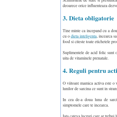
deoarece orice influenteaza dezvo
3. Dieta obligatorie
Tine minte ca incepand cu a doua 
cu o
dieta inteligenta
, incearca s
food si citeste toate etichetele pr
Suplimentele de acid folic sunt 
uita de vitaminele prenatale.
4. Reguli pentru act
O viitoare mamica activa este o v
lunilor de sarcina ce sunt in stran
In cea de-a doua luna de sarc
simptomele care te incearca.
Iata cateva lucruri care ar trebui 