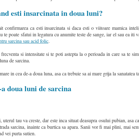
and esti insarcinata in doua luni?
 confirmarea ca esti insarcinata si daca esti o viitoare mamica intelig
u te poate sfatui in legatura cu anumite teste de sange, iar el sau ea iti v
tru sarcina sau acid folic
.
 frecventa si intensitate si te poti astepta la o perioada in care sa te si
luna de sarcina.
mare in cea de-a doua luna, asa ca trebuie sa ai mare grija la sanatatea ta
-a doua luni de sarcina
, uterul tau va creste, dar este inca situat deasupra osului pubian, asa c
r trada sarcina, inainte ca burtica sa apara. Sanii vor fi mai plini, mai sens
nd vei purta sutien.