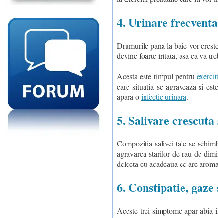
4. Urinare frecventa
Drumurile pana la baie vor creste 
devine foarte iritata, asa ca va tr
Acesta este timpul pentru
exercit
care situatia se agraveaza si este
apara o
infectie urinara
.
5. Salivare crescuta 
Compozitia salivei tale se schimb
agravarea starilor de rau de dim
delecta cu acadeaua ce are aroma 
6. Constipatie, gaze s
Aceste trei simptome apar abia i