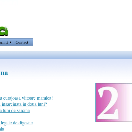
arinti
Contact
ina
ru curajoasa viitoare mamica!
i insarcinata in doua luni?
 luni de sarcina
legate de digestie
ala