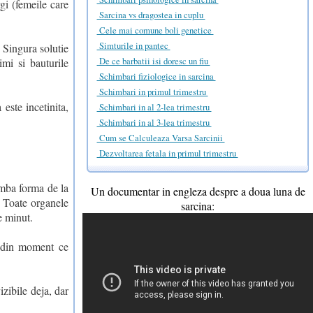
rgi (femeile care
Sarcina vs dragostea in cuplu
Cele mai comune boli genetice
Simturile in pantec
 Singura solutie
De ce barbatii isi doresc un fiu
mi si bauturile
Schimbari fiziologice in sarcina
Schimbari in primul trimestru
este incetinita,
Schimbari in al 2-lea trimestru
Schimbari in al 3-lea trimestru
Cum se Calculeaza Varsa Sarcinii
Dezvoltarea fetala in primul trimestru
imba forma de la
Un documentar in engleza despre a doua luna de
. Toate organele
sarcina:
e minut.
, din moment ce
izibile deja, dar