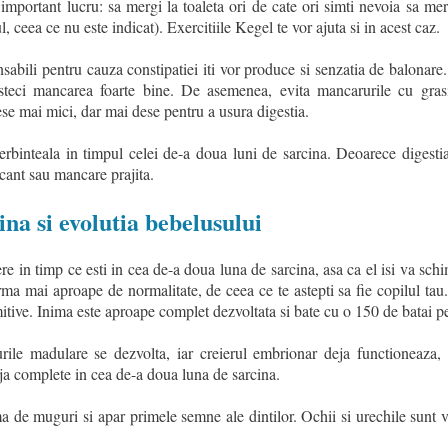
i important lucru: sa mergi la toaleta ori de cate ori simti nevoia sa me
 ceea ce nu este indicat). Exercitiile Kegel te vor ajuta si in acest caz.
abili pentru cauza constipatiei iti vor produce si senzatia de balonare.
steci mancarea foarte bine. De asemenea, evita mancarurile cu grasi
se mai mici, dar mai dese pentru a usura digestia.
ierbinteala in timpul celei de-a doua luni de sarcina. Deoarece digestia 
icant sau mancare prajita.
na si evolutia bebelusului
re in timp ce esti in cea de-a doua luna de sarcina, asa ca el isi va sch
rma mai aproape de normalitate, de ceea ce te astepti sa fie copilul tau
mitive. Inima este aproape complet dezvoltata si bate cu o 150 de batai p
turile madulare se dezvolta, iar creierul embrionar deja functioneaza
ja complete in cea de-a doua luna de sarcina.
ma de muguri si apar primele semne ale dintilor. Ochii si urechile sunt v