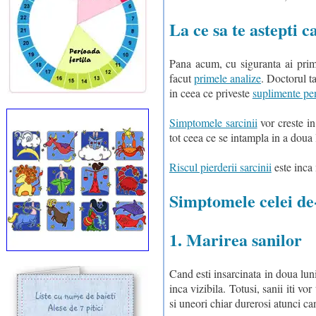
La ce sa te astepti c
Pana acum, cu siguranta ai primit
facut
primele analize
. Doctorul ta
in ceea ce priveste
suplimente pen
Simptomele sarcinii
vor creste in
tot ceea ce se intampla in a doua 
Riscul pierderii sarcinii
este inca 
Simptomele celei de
1. Marirea sanilor
Cand esti insarcinata in doua luni
inca vizibila. Totusi, sanii iti vo
si uneori chiar durerosi atunci ca