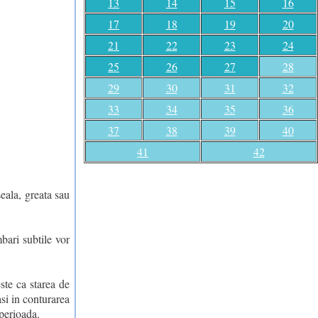
13
14
15
16
17
18
19
20
21
22
23
24
25
26
27
28
29
30
31
32
33
34
35
36
37
38
39
40
41
42
seala, greata sau
bari subtile vor
ste ca starea de
asi in conturarea
 perioada.