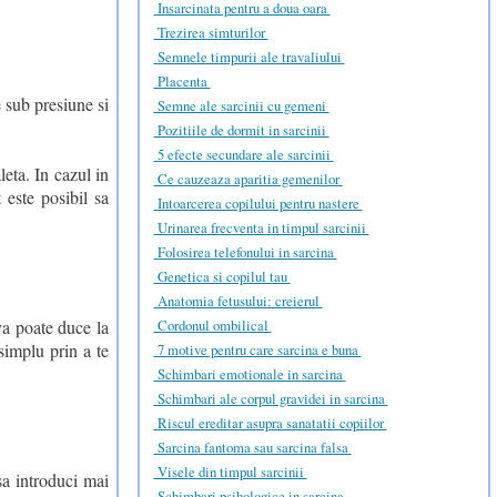
Insarcinata pentru a doua oara
Trezirea simturilor
Semnele timpurii ale travaliului
Placenta
e sub presiune si
Semne ale sarcinii cu gemeni
Pozitiile de dormit in sarcinii
5 efecte secundare ale sarcinii
eta. In cazul in
Ce cauzeaza aparitia gemenilor
t este posibil sa
Intoarcerea copilului pentru nastere
Urinarea frecventa in timpul sarcinii
Folosirea telefonului in sarcina
Genetica si copilul tau
Anatomia fetusului: creierul
va poate duce la
Cordonul ombilical
simplu prin a te
7 motive pentru care sarcina e buna
Schimbari emotionale in sarcina
Schimbari ale corpul gravidei in sarcina
Riscul ereditar asupra sanatatii copiilor
Sarcina fantoma sau sarcina falsa
Visele din timpul sarcinii
sa introduci mai
Schimbari psihologice in sarcina