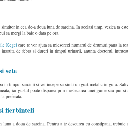
simtitor in cea de-a doua luna de sarcina. In acelasi timp, vezica ta est
ebui sa mergi la baie o data pe ora.
iile Kegel
care te vor ajuta sa micsorezi numarul de drumuri pana la toal
 insotita de febra si dureri in timpul urinarii, anunta doctorul, intruca
si sete
a in timpul sarcinii si vei incepe sa simti un gust metalic in gura. Sali
ineata, iar gustul poate disparea prin mestecarea unei gume sau pur si 
ta preferata.
i fierbinteli
n luna a doua de sarcina. Pentru a te descurca cu constipatia, trebuie 