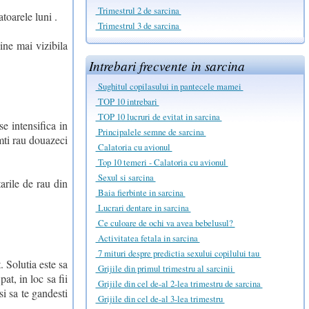
Trimestrul 2 de sarcina
toarele luni .
Trimestrul 3 de sarcina
ine mai vizibila
Intrebari frecvente in sarcina
Sughitul copilasului in pantecele mamei
TOP 10 intrebari
TOP 10 lucruri de evitat in sarcina
e intensifica in
Principalele semne de sarcina
imti rau douazeci
Calatoria cu avionul
Top 10 temeri - Calatoria cu avionul
Sexul si sarcina
arile de rau din
Baia fierbinte in sarcina
Lucrari dentare in sarcina
Ce culoare de ochi va avea bebelusul?
Activitatea fetala in sarcina
7 mituri despre predictia sexului copilului tau
. Solutia este sa
Grijile din primul trimestru al sarcinii
at, in loc sa fii
Grijile din cel de-al 2-lea trimestru de sarcina
si sa te gandesti
Grijile din cel de-al 3-lea trimestru