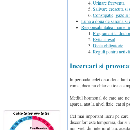
Urinare frecventa
Salivare crescuta si 
Constipatie, gaze si f
Luna a doua de sarcina si 
Responsabilitatea mamei in
Programari la docto
Evita stresul
Dieta obligatorie
Reguli pentru activi
Incercari si provoc
In perioada celei de-a doua luni 
voma, daca nu chiar cu toate sim
Mediul hormonal de care are nevo
aparea, atat la nivel fizic, cat si 
Cel mai important lucru pe care t
disconfort este temporara, dar si u
noii vieti din interiorul tau, aces