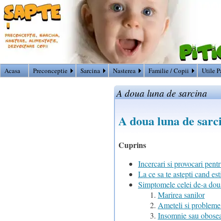
Acasa
Preconceptie
Sarcina
Nasterea
Familie / Copii
Utile P
A doua luna de sarcina
A doua luna de sarc
Cuprins
Incercari si provocari pent
La ce sa te astepti cand est
Simptomele celei de-a doua
Marirea sanilor
Ameteli si probleme 
Insomnie sau obose