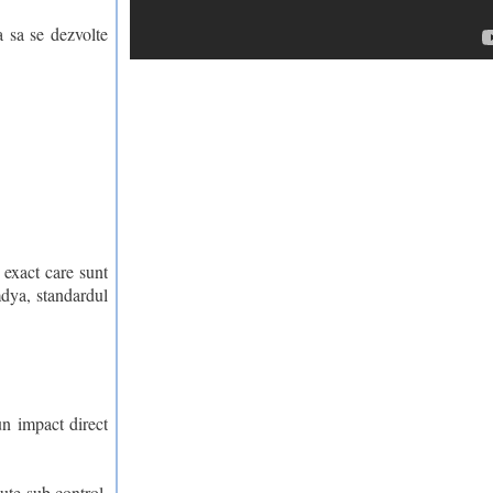
a sa se dezvolte
 exact care sunt
mdya, standardul
un impact direct
ute sub control,