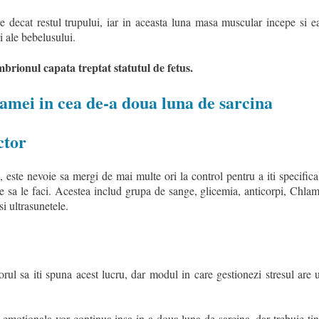
decat restul trupului, iar in aceasta luna masa muscular incepe si e
i ale bebelusului.
embrionul capata treptat statutul de fetus.
amei in cea de-a doua luna de sarcina
ctor
 este nevoie sa mergi de mai multe ori la control pentru a iti specifica
ie sa le faci. Acestea includ grupa de sange, glicemia, anticorpi, Chla
 si ultrasunetele.
rul sa iti spuna acest lucru, dar modul in care gestionezi stresul are 
 emotionala vor continua insa in a doua luna de sarcina, dar trebuie tin