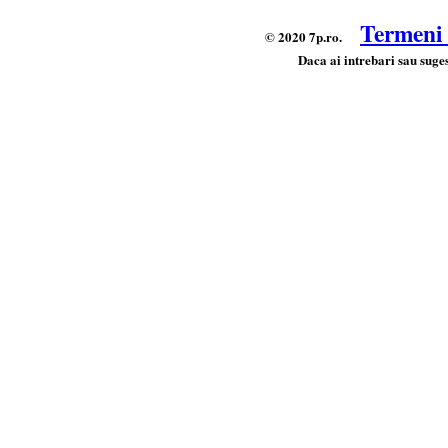
Termeni s
© 2020 7p.ro.
Daca ai intrebari sau suges