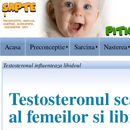
Acasa
Preconceptie
Sarcina
Nasterea
Testosteronul influenteaza libidoul
Testosteronul s
al femeilor si li