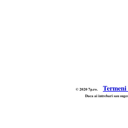
Termeni s
© 2020 7p.ro.
Daca ai intrebari sau suges