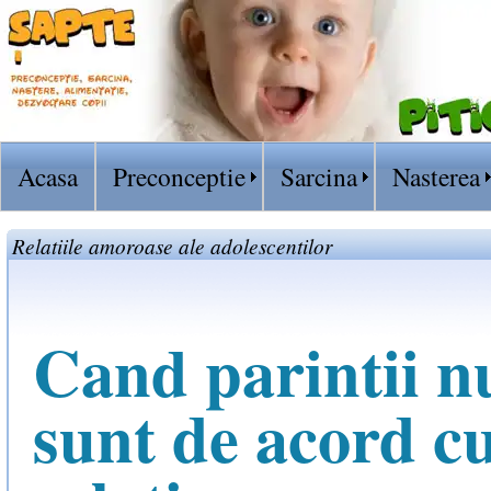
Acasa
Preconceptie
Sarcina
Nasterea
Relatiile amoroase ale adolescentilor
Cand parintii n
sunt de acord c