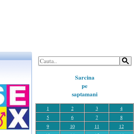
LOGON
HOME
Sarcina
pe
saptamani
1
2
3
4
5
6
7
8
9
10
11
12