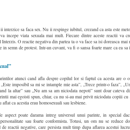
i interzice sa faca sex. Nu ii respinge iubitul, crezand ca asta este met
a incepe viata sexuala mai mult. Fiecare dintre aceste reactii va cr
l Interzis. O reactie negativa din partea ta o va face sa isi doreasca mai 
e in semn de protest. Intr-un cuvant, va fi o sansa foarte mare ca ea sa 
xual”
rintilor atunci cand afla despre copilul lor si faptul ca acesta are o o
„Este imposibil sa mi se intample mie asta”, „Trece printr-o faza”, „U
nd la altar” sau „Nu am sa am niciodata nepoti” sunt doar cateva di
arintii mai egoisti spun, chiar, ca nu si-au mai privit niciodata copiii cu
u aflat ca acestia erau homosexuali sau lesbiene.
 de aspect poate darama intreg universul unui parinte, in special da
 personalitate sau foarte conformista. Totusi, un om nu se reduce doa
el de reactii negative, care persista mult timp dupa aflarea acestui lucru