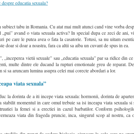
c despre educatia sexuala?
un subiect tabu in Romania. Cu atat mai mult atunci cand vine vorba despr
 „pui” avand o viata sexuala activa? In special dupa ce zeci de ani, vir
ri pe care le putea avea o fata la casatorie. Totusi, sa nu uitam esenti
te doar si doar a noastra, fara ca altii sa aiba un cuvant de spus in ea.
”, „inceperea vietii sexuale” sau „educatia sexuala” par sa ridice din ce
enti, multe dintre ele ducand la rupturi emotionale greu de reparat. De
m si sa aruncam lumina asupra celei mai corecte abordari a lor.
ceapa viata sexuala”
duc la dorinta de a iti incepe viata sexuala: hormonii, dorinta de aparte
 a stabilit momentul in care omul trebuie sa isi inceapa viata sexuala si
ruatiei la femei si a erectiei in cazul barbatilor. Conform psihologilo
erneaza viata din frageda pruncie, inca, singurul scop al nostru, ca 
ta studiile din punct de vedere biologic, ajungem la cele care ne spun 