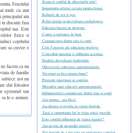
Scapa-ti copilul de obiceiurile rele!
orinta Fructului
Importanta relatiei cu tata pentru femei
ai mult, cu atat
Rolurile de sex si gen
i principalul atu
Rolul tatalui in dezvoltarea psihologica
 in discutie fara
Educatia bazata pe dragoste
opilul tau. Este
Copiii si notiunea de bani
olelor fizice si
induci copilului
Comunicarea dintre tata si copil
care sa creeze o
Cele 5 mesaje ale educatiei pozitive
Concediul paternal si influenta acestuia
Stadiile dezvoltarii limbajului
a ne facem ca nu
Obiectivele educatiei antreprenoriale
 viata de familie
Voi reusi sa fiu o mama buna?
 subiect: noi nu
Prietenii imaginari ai copiilor
n sfat folositor
Metodele unei educatii antreprenoriale
ar egoismul sau
Imbunatatirea comunicarii dintre tine si copil
e sa le-o aratam.
Asa mama... asa fiica!
Ascultarea si revolta la varste fragede
Tatal si importanta lui in viata sotiei gravide
Este copilul influentat de starea mamei?
Am nevoie de un model pozitiv!
Noi metode de a micsora incapatanarea copiilor