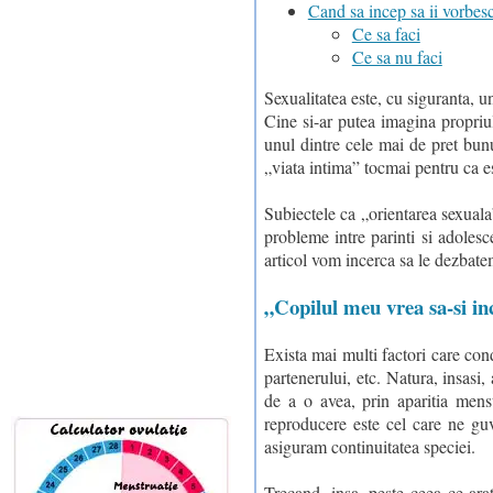
Cand sa incep sa ii vorbes
Ce sa faci
Ce sa nu faci
Sexualitatea este, cu siguranta, 
Cine si-ar putea imagina propriul
unul dintre cele mai de pret bunu
„viata intima” tocmai pentru ca es
Subiectele ca „orientarea sexuala
probleme intre parinti si adolesc
articol vom incerca sa le dezbate
„Copilul meu vrea sa-si in
Exista mai multi factori care con
partenerului, etc. Natura, insasi,
de a o avea, prin aparitia menst
reproducere este cel care ne guv
asiguram continuitatea speciei.
Trecand, insa, peste ceea ce ara