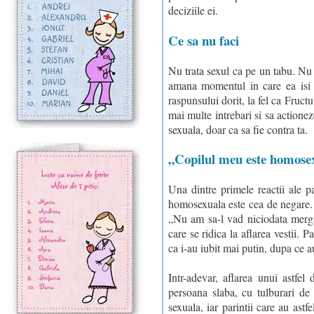
deciziile ei.
Ce sa nu faci
Nu trata sexul ca pe un tabu. Nu i
amana momentul in care ea isi v
raspunsului dorit, la fel ca Fructu
mai multe intrebari si sa actionez
sexuala, doar ca sa fie contra ta.
„Copilul meu este homose
Una dintre primele reactii ale pa
homosexuala este cea de negare. 
„Nu am sa-l vad niciodata merga
care se ridica la aflarea vestii. P
ca i-au iubit mai putin, dupa ce a
Intr-adevar, aflarea unui astfel
persoana slaba, cu tulburari de
sexuala, iar parintii care au astf