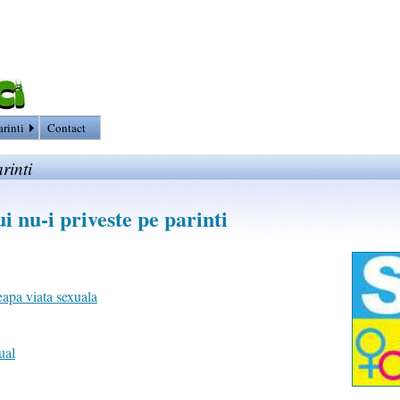
arinti
Contact
rinti
i nu-i priveste pe parinti
eapa viata sexuala
ual