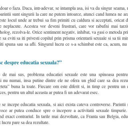
doar o faza. Daca, intr-adevar, se intampla asa, isi va da singur seama, 
 parintii sunt singurii la care ne putem intoarce, atunci cand lumea ne ar
te locul unde ar trebui sa fim primiti cu caldura si acceptati, oricat 
le neplacute. Acestea vor deveni frustrari, care vor rabufni mai tarzi
iholog, rezolva-le. Orice sentiment negativ, inhibat, va gasi o metoda pri
a eviti sa iti privesti copilul prin prisma orientarii sexuale si sa tii mi
 iti spuna sau sa afli. Singurul lucru ce s-a schimbat este ca, acum, nu
sc despre educatia sexuala?”
de mai sus, problema educatiei sexuale este una spinoasa pentru 
si nu numai, insa putine dintre ele ne ofera un ghid care sa dea rezul
teta” buna la toate. Fiecare om este diferit si, in timp ce pentru un
es, pentru un altul aceasta ar putea fi un adevarat esec.
e se incepe educatia sexuala, si aici exista cateva controverse. Parintii
ce ar putea conduce spre o incepere a activitatii sexuale timpurie. 
d exact contrariul. In tarile mai dezvoltate, ca Franta sau Belgia, edu
t lucru pare sa dea rezultate.