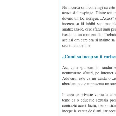
Nu incerca sa il convingi ca este 
acuza si il respinge. Dintre toti,
devine un loc nesigur. „Acasa” es
incerca sa iti inhibi sentimente
analizeaza-le, cere sfatul unui ps
iveala, la un moment dat. Trebuie s
acelasi om care era si inainte sa
secret fata de tine.
„Cand sa incep sa ii vorbe
Asa cum spuneam in randurile 
nenumarate sfaturi, pe internet 
Adevarul este ca nu exista o „re
abordare poate reprezenta un succ
In ceea ce priveste varsta la car
teme ca o educatie sexuala preco
contrazic acest lucru, demonstran
incepe la varsta de 6 ani, iar aces