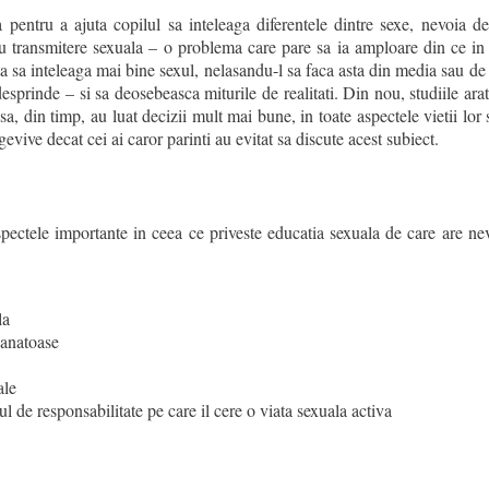
 pentru a ajuta copilul sa inteleaga diferentele dintre sexe, nevoia de
cu transmitere sexuala – o problema care pare sa ia amploare din ce in
uta sa inteleaga mai bine sexul, nelasandu-l sa faca asta din media sau de
desprinde – si sa deosebeasca miturile de realitati. Din nou, studiile ara
a, din timp, au luat decizii mult mai bune, in toate aspectele vietii lor s
evive decat cei ai caror parinti au evitat sa discute acest subiect.
pectele importante in ceea ce priveste educatia sexuala de care are nev
la
anatoase
ale
l de responsabilitate pe care il cere o viata sexuala activa