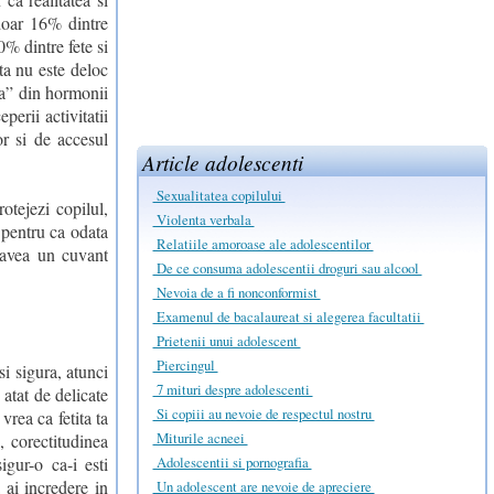
doar 16% dintre
0% dintre fete si
ta nu este deloc
rca” din hormonii
perii activitatii
or si de accesul
Article adolescenti
Sexualitatea copilului
otejezi copilul,
Violenta verbala
 pentru ca odata
Relatiile amoroase ale adolescentilor
r avea un cuvant
De ce consuma adolescentii droguri sau alcool
Nevoia de a fi nonconformist
Examenul de bacalaureat si alegerea facultatii
Prietenii unui adolescent
Piercingul
si sigura, atunci
7 mituri despre adolescenti
 atat de delicate
Si copiii au nevoie de respectul nostru
vrea ca fetita ta
Miturile acneei
, corectitudinea
Adolescentii si pornografia
igur-o ca-i esti
 ai incredere in
Un adolescent are nevoie de apreciere