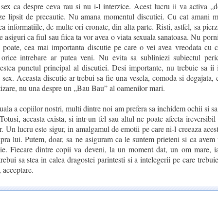
sex ca despre ceva rau si nu i-l interzice. Acest lucru ii va activa „d
neze lipsit de precautie. Nu amana momentul discutiei. Cu cat amani m
a informatiile, de multe ori eronate, din alta parte. Risti, astfel, sa pierz
te asiguri ca fiul sau fiica ta vor avea o viata sexuala sanatoasa. Nu porni
 poate, cea mai importanta discutie pe care o vei avea vreodata cu c
 orice intrebare ar putea veni. Nu evita sa subliniezi subiectul peric
stea punctul principal al discutiei. Desi importante, nu trebuie sa ii 
 sex. Aceasta discutie ar trebui sa fie una vesela, comoda si degajata, 
ntizare, nu una despre un „Bau Bau” al oamenilor mari.
ala a copiilor nostri, multi dintre noi am prefera sa inchidem ochii si s
otusi, aceasta exista, si intr-un fel sau altul ne poate afecta ireversibil
r. Un lucru este sigur, in amalgamul de emotii pe care ni-l creeaza acest
ra lui. Putem, doar, sa ne asiguram ca le suntem prieteni si ca avem u
oie. Fiecare dintre copii va deveni, la un moment dat, un om mare, i
rebui sa stea in calea dragostei parintesti si a intelegerii pe care trebui
 acceptare.