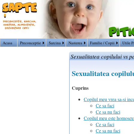
Acasa
Preconceptie
Sarcina
Nasterea
Familie / Copii
Utile P
Sexualitatea copilului vs pa
Sexualitatea copilulu
Cuprins
Copilul meu vrea sa-si inc
Ce sa faci
Ce sa nu faci
Copilul meu este homosex
Ce sa faci
Ce sa nu faci