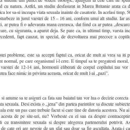
d cu natura. Astfel, un studiu desfasurat in Marea Britanie arata ca 
fiica lor sa-si inceapa viata sexuala inainte de casatorie. In acelasi timp, 5
turbeze in jurul varstei de 15 – 16 ani, conform unui alt studiu. Iar as
inti, ar putea fi o adevarata mana cereasca, dat fiind ca ar putea „desca
re, cu siguranta, a aparut deja. Se pare ca, in ultimul timp, varsta ince
ecedenti, fapt cauzat, in special, de dezvoltarea mai precoce a copiil
ei probleme, este sa accepti faptul ca, oricat de mult ai vrea sa iti pr
 normal, pe care organismul i-l cere. E timpul sa te pregatesti moral,
l varstei de 12-14 ani, hormonii eliberati de corpul copilului tau vo
tea face nimic in privinta aceasta, oricat de mult l-ai „pazi”.
 si anume sa te asiguri ca fata sau baiatul tau vor lua o decizie corecta 
ta sexuala. Desi exista o „jena” din partea parintilor sa discute subiecte
uala este un pas care trebuie facut si care tine de datoria acestora. Nu ai 
 acesta de pe site-uri, nu? Vorbeste cu el sau ea despre contraceptie
oli cu transmitere sexuala si despre alegerea partenerului potrivit. As
e de cate ori are nevoie de un sfat sau doar sa fie ascultata. Arata-i ca