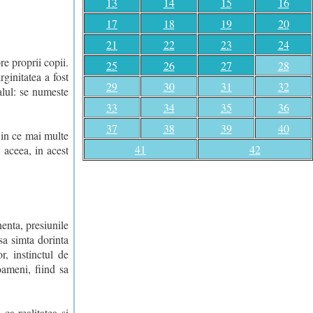
13
14
15
16
17
18
19
20
21
22
23
24
e proprii copii.
25
26
27
28
ginitatea a fost
29
30
31
32
alul: se numeste
33
34
35
36
37
38
39
40
 in ce mai multe
41
42
 aceea, in acest
nenta, presiunile
 sa simta dorinta
r, instinctul de
oameni, fiind sa
ca realitatea si