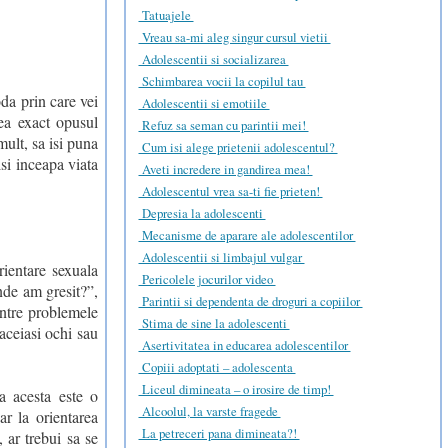
Tatuajele
Vreau sa-mi aleg singur cursul vietii
Adolescentii si socializarea
Schimbarea vocii la copilul tau
oda prin care vei
Adolescentii si emotiile
ea exact opusul
Refuz sa seman cu parintii mei!
mult, sa isi puna
Cum isi alege prietenii adolescentul?
isi inceapa viata
Aveti incredere in gandirea mea!
Adolescentul vrea sa-ti fie prieten!
Depresia la adolescenti
Mecanisme de aparare ale adolescentilor
Adolescentii si limbajul vulgar
rientare sexuala
Pericolele jocurilor video
nde am gresit?”,
Parintii si dependenta de droguri a copiilor
ntre problemele
Stima de sine la adolescenti
 aceiasi ochi sau
Asertivitatea in educarea adolescentilor
Copiii adoptati – adolescenta
Liceul dimineata – o irosire de timp!
ca acesta este o
Alcoolul, la varste fragede
r la orientarea
La petreceri pana dimineata?!
, ar trebui sa se