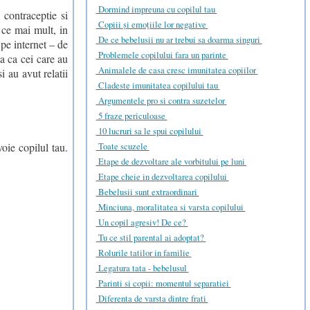
Dormind impreuna cu copilul tau
 contraceptie si
Copiii și emoțiile lor negative
 ce mai mult, in
De ce bebelusii nu ar trebui sa doarma singuri
 pe internet – de
Problemele copilului fara un parinte
ta ca cei care au
Animalele de casa cresc imunitatea copiilor
i au avut relatii
Cladeste imunitatea copilului tau
Argumentele pro si contra suzetelor
5 fraze periculoase
10 lucruri sa le spui copilului
oie copilul tau.
Toate scuzele
Etape de dezvoltare ale vorbitului pe luni
Etape cheie in dezvoltarea copilului
Bebelusii sunt extraordinari
Minciuna, moralitatea si varsta copilului
Un copil agresiv! De ce?
Tu ce stil parental ai adoptat?
Rolurile tatilor in familie
Legatura tata - bebelusul
Parinti si copii: momentul separatiei
Diferenta de varsta dintre frati