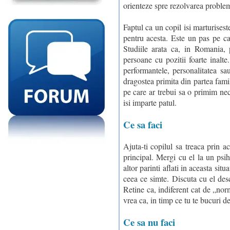
orienteze spre rezolvarea probleme
Faptul ca un copil isi marturisest
pentru acesta. Este un pas pe car
Studiile arata ca, in Romania,
persoane cu pozitii foarte inalte
performantele, personalitatea sau
dragostea primita din partea fami
pe care ar trebui sa o primim neco
isi imparte patul.
Ce sa faci
Ajuta-ti copilul sa treaca prin a
principal. Mergi cu el la un psih
altor parinti aflati in aceasta situ
ceea ce simte. Discuta cu el desch
Retine ca, indiferent cat de „norm
vrea ca, in timp ce tu te bucuri de
Ce sa nu faci