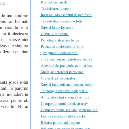
Rusinat cu parintii
ul.
Timiditatea la copii
arte multa iubire
Invata-ti adolescentul despre furie
pins sau blamat.
Timiditatea la copii: solutii
numarandu-se si
Stresul la adolescenti
 nu ii afecteaza
Copiii si minciuna
ii afecteze nici
Psihologia atractiei fizice
teasca e singura
Parinte si adolescent diferiti
ndiferent cu cine
„Pragurile” adolescentei
10 semne pentru o prietenie nociva
Adevarul despre adolescenti si sex
Moda, pe intelesul parintilor
Creierul adolescentilor
ranta joaca rolul
Stresul inceperii unui nou an scolar
tudii si parerile
Tehnologia creeaza inadaptati?
si ai incredere in
Ar trebui sa imi spionez copilul?
 aveai pentru el.
Comportamentul autodestructiv
 viata lui. Nu ai
Comportamente sexuale problematice
Despre sarcina in adolescenta
Relatia parinte adolescent
Influenta cartierului in dezvoltare