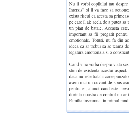
Nu ii vorbi copilului tau despre 
Interzis” si il va face sa actio
exista riscul ca acesta sa primeasc
pe care il ai: acela de a putea sa 
un plan de bataie. Aceasta este,
important sa fii pregatit pentru
emotionale. Totusi, nu fa din ace
ideea ca ar trebui sa se teama de
legatura emotionala si o constie
Cand vine vorba despre viata sexu
stim de existenta acestui aspect. T
daca nu este tratata corespunzato
avem nici un cuvant de spus asup
pentru ei, atunci cand este nev
dorinta noastra de control nu ar t
Familia inseamna, in primul rand,