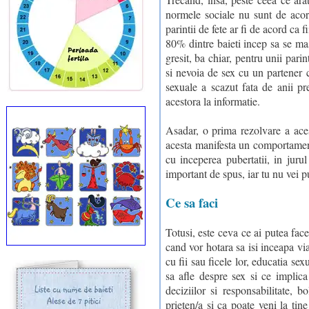
normele sociale nu sunt de acor
parintii de fete ar fi de acord ca 
80% dintre baieti incep sa se mas
gresit, ba chiar, pentru unii par
si nevoia de sex cu un partener ca
sexuale a scazut fata de anii pr
acestora la informatie.
Asadar, o prima rezolvare a acest
acesta manifesta un comportament
cu inceperea pubertatii, in juru
important de spus, iar tu nu vei pu
Ce sa faci
Totusi, este ceva ce ai putea face
cand vor hotara sa isi inceapa via
cu fii sau ficele lor, educatia sex
sa afle despre sex si ce implica
deciziilor si responsabilitate, b
prieten/a si ca poate veni la tin