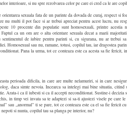
lor interioare, si nu spre rezolvarea celor pe care ei cred ca le are copil
e orientarea sexuala fata de un parinte da dovada de curaj, respect si fo
e nu multi il pot face si ar trebui apreciat pentru acest lucru, nu res
 peste 10 procente din populatie sunt homosexuali, printre acestia 
. Faptul ca un om are o alta orientare sexuala decat a marii majoritati
 sentimentul de iubire pentru parinti si, cu sigurana, nu ar trebui sa 
liei. Homosexual sau nu, ramane, totusi, copilul tau, iar dragostea parin
nditionat. Pana la urma, tot ce conteaza este ca acesta sa fie fericit, i
ceasta perioada dificila, in care are multe nelamuriri, si in care nesigu
olog, daca simte nevoia. Incearca sa intelegi mai bine situatia, citind s
atie. Arata-i ca il iubesti si ca il accepti neconditionat. Sustine-i decizia 
is, in timp vei invata sa te adaptezi si sa-ti ajustezi visele pe care le
al” sau „anormal” ti se pare, tot ce conteaza este ca el sa fie fericit cu
 nepoti si nunta, copilul tau sa planga pe interior, nu?