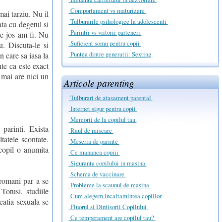
Comportament vs maturizare
mai tarziu. Nu il
Tulburarile psihologice la adolescenti
ata cu degetul si
Parintii vs viitorii parteneri
de jos am fi. Nu
Suficient somn pentru copii
u. Discuta-le si
Puntea dintre generatii: Sexting
n care sa iasa la
nte ca este exact
 mai are nici un
Articole parenting
Tulburari de atasament parental
Internet sigur pentru copii
Memorii de la copilul tau
parinti. Exista
Raul de miscare
tatele scontate.
Meseria de parinte
 copil o anumita
Ce mananca copiii
Siguranta copilului in masina
Schema de vaccinare
 romani par a se
Probleme la scaunul de masina
Totusi, studiile
Cum alegem incaltamintea copiilor
catia sexuala se
Fluorul si Dintisorii Copilului
Ce temperament are copilul tau?